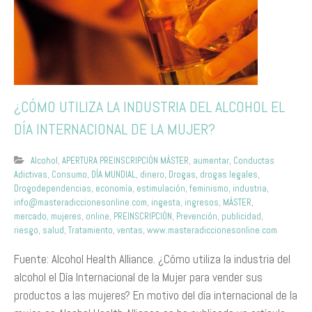
¿CÓMO UTILIZA LA INDUSTRIA DEL ALCOHOL EL
DÍA INTERNACIONAL DE LA MUJER?
Alcohol
,
APERTURA PREINSCRIPCIÓN MÁSTER
,
aumentar
,
Conductas
Adictivas
,
Consumo
,
DÍA MUNDIAL
,
dinero
,
Drogas
,
drogas legales
,
Drogodependencias
,
economía
,
estimulación
,
feminismo
,
industria
,
info@masteradiccionesonline.com
,
ingesta
,
ingresos
,
MÁSTER
,
mercado
,
mujeres
,
online
,
PREINSCRIPCIÓN
,
Prevención
,
publicidad
,
riesgo
,
salud
,
Tratamiento
,
ventas
,
www.masteradiccionesonline.com
Fuente: Alcohol Health Alliance. ¿Cómo utiliza la industria del
alcohol el Día Internacional de la Mujer para vender sus
productos a las mujeres? En motivo del día internacional de la