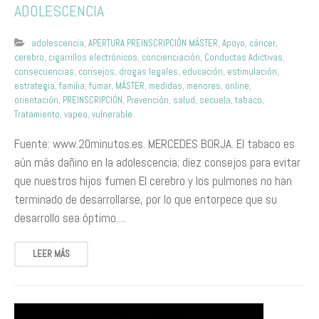
ADOLESCENCIA
adolescencia
,
APERTURA PREINSCRIPCIÓN MÁSTER
,
Apoyo
,
cáncer
,
cerebro
,
cigarrillos electrónicos
,
concienciación
,
Conductas Adictivas
,
consecuencias
,
consejos
,
drogas legales
,
educación
,
estimulación
,
estrategia
,
familia
,
fumar
,
MÁSTER
,
medidas
,
menores
,
online
,
orientación
,
PREINSCRIPCIÓN
,
Prevención
,
salud
,
secuela
,
tabaco
,
Tratamiento
,
vapeo
,
vulnerable
Fuente: www.20minutos.es. MERCEDES BORJA. El tabaco es
aún más dañino en la adolescencia; diez consejos para evitar
que nuestros hijos fumen El cerebro y los pulmones no han
terminado de desarrollarse, por lo que entorpece que su
desarrollo sea óptimo….
LEER MÁS