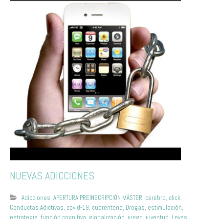
NUEVAS ADICCIONES
Adicciones
,
APERTURA PREINSCRIPCIÓN MÁSTER
,
cerebro
,
click
,
Conductas Adictivas
,
covid-19
,
cuarentena
,
Drogas
,
estimulación
,
estrategia
,
función cognitiva
,
globalización
,
juego
,
juventud
,
Leyes
,