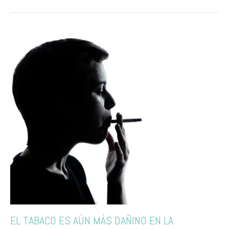
EL TABACO ES AÚN MÁS DAÑINO EN LA