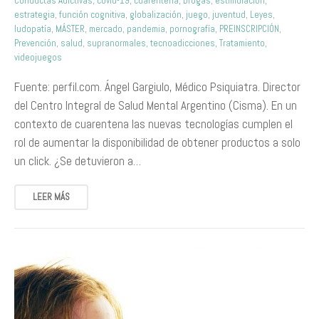
Conductas Adictivas
,
covid-19
,
cuarentena
,
Drogas
,
estimulación
,
estrategia
,
función cognitiva
,
globalización
,
juego
,
juventud
,
Leyes
,
ludopatía
,
MÁSTER
,
mercado
,
pandemia
,
pornografía
,
PREINSCRIPCIÓN
,
Prevención
,
salud
,
supranormales
,
tecnoadicciones
,
Tratamiento
,
videojuegos
Fuente: perfil.com. Ángel Gargiulo, Médico Psiquiatra. Director
del Centro Integral de Salud Mental Argentino (Cisma). En un
contexto de cuarentena las nuevas tecnologías cumplen el
rol de aumentar la disponibilidad de obtener productos a solo
un click. ¿Se detuvieron a…
LEER MÁS