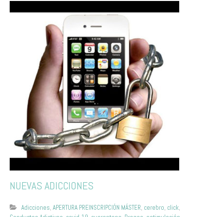
NUEVAS ADICCIONES
Adicciones
,
APERTURA PREINSCRIPCIÓN MÁSTER
,
cerebro
,
click
,