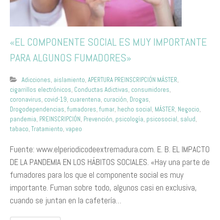
«EL COMPONENTE SOCIAL ES MUY IMPORTANTE
PARA ALGUNOS FUMADORES»
Adicciones
,
aislamiento
,
APERTURA PREINSCRIPCIÓN MÁSTER
,
cigarrillos electrónicos
,
Conductas Adictivas
,
consumidores
,
coronavirus
,
covid-19
,
cuarentena
,
curación
,
Drogas
,
Drogodependencias
,
fumadores
,
fumar
,
hecho social
,
MÁSTER
,
Negocio
,
pandemia
,
PREINSCRIPCIÓN
,
Prevención
,
psicología
,
psicosocial
,
salud
,
tabaco
,
Tratamiento
,
vapeo
Fuente: www.elperiodicodeextremadura.com. E. B. EL IMPACTO
DE LA PANDEMIA EN LOS HÁBITOS SOCIALES. «Hay una parte de
fumadores para los que el componente social es muy
importante. Fuman sobre todo, algunos casi en exclusiva,
cuando se juntan en la cafetería…