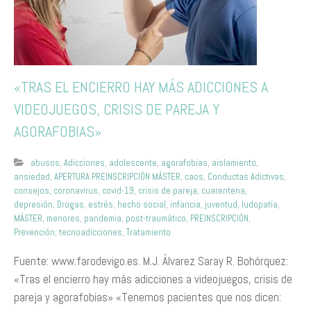
«TRAS EL ENCIERRO HAY MÁS ADICCIONES A
VIDEOJUEGOS, CRISIS DE PAREJA Y
AGORAFOBIAS»
abusos
,
Adicciones
,
adolescente
,
agorafobias
,
aislamiento
,
ansiedad
,
APERTURA PREINSCRIPCIÓN MÁSTER
,
caos
,
Conductas Adictivas
,
consejos
,
coronavirus
,
covid-19
,
crisis de pareja
,
cuarentena
,
depresión
,
Drogas
,
estrés
,
hecho social
,
infancia
,
juventud
,
ludopatía
,
MÁSTER
,
menores
,
pandemia
,
post-traumático
,
PREINSCRIPCIÓN
,
Prevención
,
tecnoadicciones
,
Tratamiento
Fuente: www.farodevigo.es. M.J. Álvarez Saray R. Bohórquez:
«Tras el encierro hay más adicciones a videojuegos, crisis de
pareja y agorafobias» «Tenemos pacientes que nos dicen: