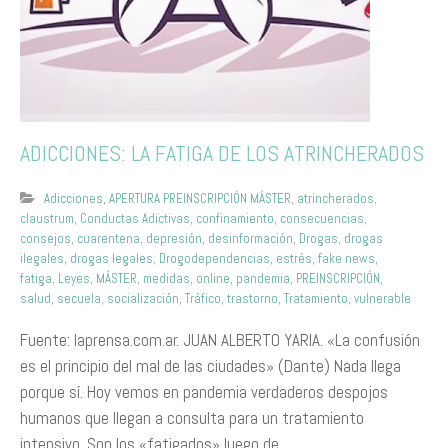
ADICCIONES: LA FATIGA DE LOS ATRINCHERADOS
Adicciones
,
APERTURA PREINSCRIPCIÓN MÁSTER
,
atrincherados
,
claustrum
,
Conductas Adictivas
,
confinamiento
,
consecuencias
,
consejos
,
cuarentena
,
depresión
,
desinformación
,
Drogas
,
drogas
ilegales
,
drogas legales
,
Drogodependencias
,
estrés
,
fake news
,
fatiga
,
Leyes
,
MÁSTER
,
medidas
,
online
,
pandemia
,
PREINSCRIPCIÓN
,
salud
,
secuela
,
socialización
,
Tráfico
,
trastorno
,
Tratamiento
,
vulnerable
Fuente: laprensa.com.ar. JUAN ALBERTO YARIA. «La confusión
es el principio del mal de las ciudades» (Dante) Nada llega
porque sí. Hoy vemos en pandemia verdaderos despojos
humanos que llegan a consulta para un tratamiento
intensivo. Son los «fatigados» luego de…