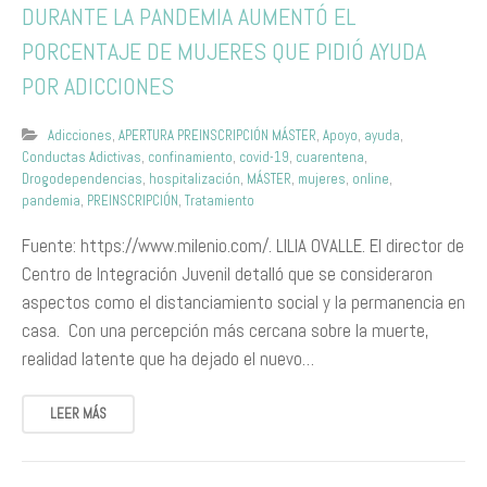
DURANTE LA PANDEMIA AUMENTÓ EL
PORCENTAJE DE MUJERES QUE PIDIÓ AYUDA
POR ADICCIONES
Adicciones
,
APERTURA PREINSCRIPCIÓN MÁSTER
,
Apoyo
,
ayuda
,
Conductas Adictivas
,
confinamiento
,
covid-19
,
cuarentena
,
Drogodependencias
,
hospitalización
,
MÁSTER
,
mujeres
,
online
,
pandemia
,
PREINSCRIPCIÓN
,
Tratamiento
Fuente: https://www.milenio.com/. LILIA OVALLE. El director de
Centro de Integración Juvenil detalló que se consideraron
aspectos como el distanciamiento social y la permanencia en
casa. Con una percepción más cercana sobre la muerte,
realidad latente que ha dejado el nuevo…
LEER MÁS