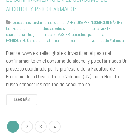
ALCOHOL Y PSICOFÁRMACOS
Adicciones
,
aislamiento
,
Alcohol
,
APERTURA PREINSCRIPCIÓN MÁSTER
,
benzodiacepinas
,
Conductas Adictivas
,
confinamiento
,
covid-19
,
cuarentena
,
Drogas
,
fármacos
,
MÁSTER
,
opioides
,
pandemia
,
PREINSCRIPCIÓN
,
salud
,
Tratamiento
,
universidad
,
Universitat de València
Fuente: www.estrelladigital.es. Investigan el peso del
confinamiento en el consumo de alcohol y psicofármacos Un
proyecto coordinado por la profesora de la Facultad de
Farmacia de la Universitat de València (UV) Lucía Hipólito
busca conocer los hábitos de consumo de…
LEER MÁS
1
2
3
4