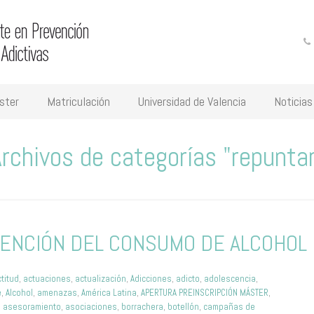
ster
Matriculación
Universidad de Valencia
Noticias
rchivos de categorías "repunta
ENCIÓN DEL CONSUMO DE ALCOHOL
ctitud
,
actuaciones
,
actualización
,
Adicciones
,
adicto
,
adolescencia
,
e
,
Alcohol
,
amenazas
,
América Latina
,
APERTURA PREINSCRIPCIÓN MÁSTER
,
,
asesoramiento
,
asociaciones
,
borrachera
,
botellón
,
campañas de