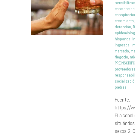
sensibilizac
concienciac
conspiraci
crecimiento
detección
,
epidemiolog
hispanos
,
i
ingresos
,
In
mercado
,
me
Negocio
,
nú
PREINSCRIPC
proveedore
responsabil
socializació
padres
Fuente:
https://w
El alcoho
situándos
sexos 2. 