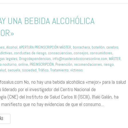
AY UNA BEBIDA ALCOHÓLICA
JOR»
nes
,
Alcohol
,
APERTURA PREINSCRIPCIÓN MÁSTER
,
borrachera
,
botellón
,
cerebro
,
dictivas
,
conductas de riesgo
,
consecuencias
,
consejos
,
consumidores
,
gas legales
,
Drogodependencias
,
info@masteradiccionesonline.com
,
MÁSTER
,
io nocturno
,
online
,
PREINSCRIPCIÓN
,
Prevención
,
recomendaciones
,
riesgo
,
alud
,
secuela
,
sociedad
,
Tráfico
,
Tratamiento
,
víctimas
nfosalus.com No, no hay una bebida alcohólica «mejor» para la salud
 liderado por el investigador del Centro Nacional de
gía (CNE) del Instituto de Salud Carlos III (ISCIII), Iñaki Galán, ha
 manifiesto que no hay evidencias de que el consumo…
ÁS