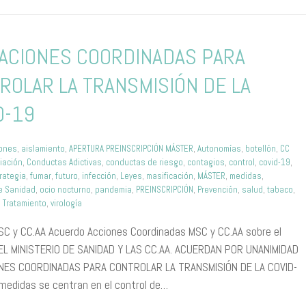
ACIONES COORDINADAS PARA
ROLAR LA TRANSMISIÓN DE LA
D-19
iones
,
aislamiento
,
APERTURA PREINSCRIPCIÓN MÁSTER
,
Autonomías
,
botellón
,
CC
iación
,
Conductas Adictivas
,
conductas de riesgo
,
contagios
,
control
,
covid-19
,
rategia
,
fumar
,
futuro
,
infección
,
Leyes
,
masificación
,
MÁSTER
,
medidas
,
de Sanidad
,
ocio nocturno
,
pandemia
,
PREINSCRIPCIÓN
,
Prevención
,
salud
,
tabaco
,
,
Tratamiento
,
virología
SC y CC.AA Acuerdo Acciones Coordinadas MSC y CC.AA sobre el
EL MINISTERIO DE SANIDAD Y LAS CC.AA. ACUERDAN POR UNANIMIDAD
NES COORDINADAS PARA CONTROLAR LA TRANSMISIÓN DE LA COVID-
medidas se centran en el control de…