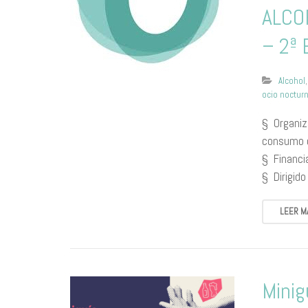
ALCO
– 2ª 
Alcohol
ocio noctur
§ Organiza
consumo d
§ Financia
§ Dirigid
LEER M
Minig