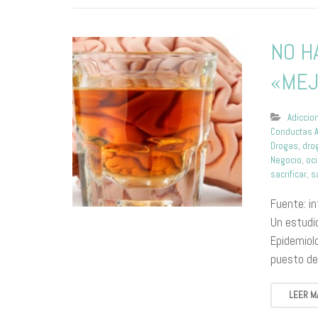
NO H
«ME
Adiccio
Conductas A
Drogas
,
dro
Negocio
,
oc
sacrificar
,
s
Fuente: i
Un estudio
Epidemiolo
puesto de
LEER M