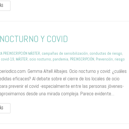
ÁS
 NOCTURNO Y COVID
A PREINSCRIPCIÓN MÁSTER
,
campañas de sensibilización
,
conductas de riesgo
,
,
covid-19
,
MÁSTER
,
ocio nocturno
,
pandemia
,
PREINSCRIPCIÓN
,
Prevención
,
riesgo
periodico.com. Gemma Altell Albajes. Ocio nocturno y covid: ¿cuáles
didas eficaces? Al debate sobre el cierre de los locales de ocio
para prevenir el covid -especialmente entre las personas jóvenes-
proximarnos desde una mirada compleja. Parece evidente…
ÁS