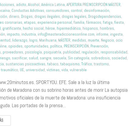
dicciones
,
adicto
,
Alcohol
,
América Latina
,
APERTURA PREINSCRIPCIÓN MÁSTER
,
ocaína
,
Conductas Adictivas
,
consumidores
,
control
,
desinformación
,
ación
,
dinero
,
Drogas
,
drogas ilegales
,
drogas legales
,
Drogodependencias
,
es coronarias
,
etapas
,
experiencia personal
,
familia
,
fármacos
,
fatiga
,
fiesta
,
l
,
gratificante
,
hecho social
,
héroe
,
hipermediático
,
hispanos
,
hombres
,
ción
,
impacto
,
industria
,
info@masteradiccionesonline.com
,
informe
,
ingesta
,
uventud
,
liderazgo
,
logro
,
Marihuana
,
MÁSTER
,
medidas
,
muerte
,
Negocio
,
ocio
line
,
opioides
,
oportunidades
,
política
,
PREINSCRIPCIÓN
,
Prevención
,
s
,
proveedores
,
psicología
,
psiquiatría
,
publicidad
,
regulación
,
responsabilidad
,
riesgo
,
sacrificar
,
salud
,
sangre
,
secuela
,
Sin categoría
,
sobredosis
,
sociedad
,
cia
,
sustancias psicoactivas
,
tabaco
,
tabaquismo
,
Tráfico
,
trastorno
,
,
traumático
,
UE
,
universidad
,
víctimas
,
vida
,
vulnerable
ww.20minutos.es. SPORTYOU. EFE. Sale a la luz la última
ión de Maradona con su sobrino horas antes de morir La autopsia
 motivos oficiales de la muerte de Maradona: una insuficiencia
aguda. Las portadas de la prensa…
ÁS