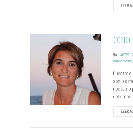
LEER M
OCIO
APERTUR
coronavirus
Fuente: el
son las me
nocturno 
debemos a
LEER M