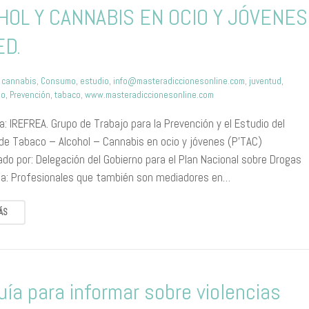
HOL Y CANNABIS EN OCIO Y JÓVENES
ED.
,
cannabis
,
Consumo
,
estudio
,
info@masteradiccionesonline.com
,
juventud
,
no
,
Prevención
,
tabaco
,
www.masteradiccionesonline.com
: IREFREA. Grupo de Trabajo para la Prevención y el Estudio del
e Tabaco – Alcohol – Cannabis en ocio y jóvenes (P’TAC)
do por: Delegación del Gobierno para el Plan Nacional sobre Drogas
o a: Profesionales que también son mediadores en…
ÁS
uía para informar sobre violencias