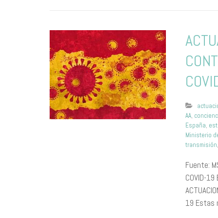
ACTU
CONT
COVI
actuac
AA
,
concienc
España
,
est
Ministerio 
transmisión
Fuente: M
COVID-19 
ACTUACIO
19 Estas 