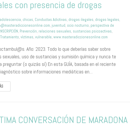
les con presencia de drogas
adolescencia
,
chicas
,
Conductas Adictivas
,
drogas ilegales
,
drogas legales
,
o@masteradiccionesonline.com
,
juventud
,
ocio nocturno
,
perspectiva de
INSCRIPCIÓN
,
Prevención
,
relaciones sexuales
,
sustancias psicoactivas
,
,
Tratamiento
,
víctimas
,
vulnerable
,
www.masteradiccionesonline.com
octambul@s. Año: 2023. Todo lo que deberías saber sobre
s sexuales, uso de sustancias y sumisión química y nunca te
a preguntar (o quizás sí) En esta GUÍA, basada en el reciente
Diagnóstico sobre informaciones mediáticas en…
ÁS
LTIMA CONVERSACIÓN DE MARADONA