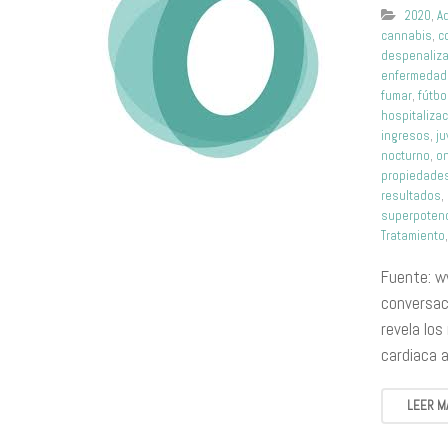
2020
,
A
cannabis
,
c
despenaliz
enfermedad
fumar
,
fútbo
hospitaliza
ingresos
,
j
nocturno
,
on
propiedade
resultados
,
superpoten
Tratamiento
Fuente: w
conversac
revela los
cardiaca 
LEER M