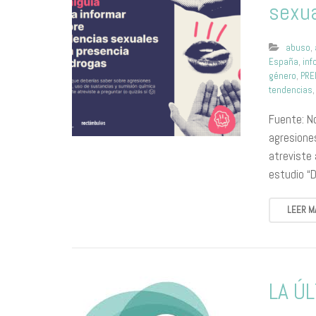
sexua
abuso
,
España
,
inf
género
,
PRE
tendencias
Fuente: N
agresione
atreviste 
estudio “
LEER M
LA Ú