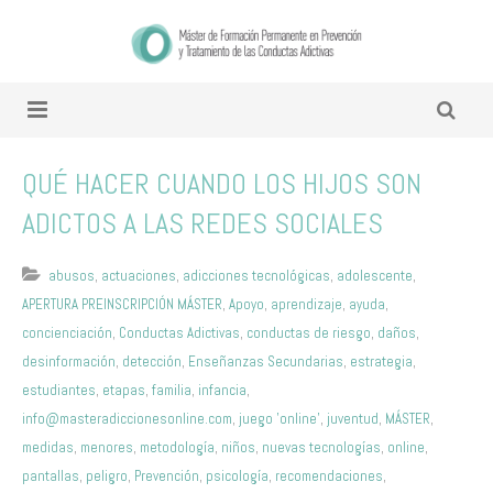
QUÉ HACER CUANDO LOS HIJOS SON
ADICTOS A LAS REDES SOCIALES
abusos
,
actuaciones
,
adicciones tecnológicas
,
adolescente
,
APERTURA PREINSCRIPCIÓN MÁSTER
,
Apoyo
,
aprendizaje
,
ayuda
,
concienciación
,
Conductas Adictivas
,
conductas de riesgo
,
daños
,
desinformación
,
detección
,
Enseñanzas Secundarias
,
estrategia
,
estudiantes
,
etapas
,
familia
,
infancia
,
info@masteradiccionesonline.com
,
juego 'online'
,
juventud
,
MÁSTER
,
medidas
,
menores
,
metodología
,
niños
,
nuevas tecnologías
,
online
,
pantallas
,
peligro
,
Prevención
,
psicología
,
recomendaciones
,