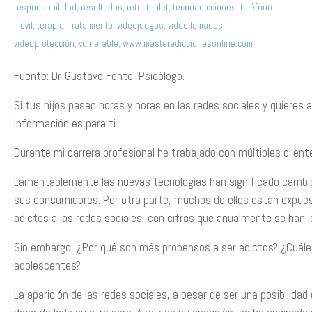
responsabilidad
,
resultados
,
reto
,
tablet
,
tecnoadicciones
,
teléfono
móvil
,
terapia
,
Tratamiento
,
videojuegos
,
videollamadas
,
videoprotección
,
vulnerable
,
www.masteradiccionesonline.com
Fuente: Dr. Gustavo Fonte, Psicólogo.
Si tus hijos pasan horas y horas en las redes sociales y quieres 
información es para ti.
Durante mi carrera profesional he trabajado con múltiples client
Lamentablemente las nuevas tecnologías han significado cambio
sus consumidores. Por otra parte, muchos de ellos están expues
adictos a las redes sociales, con cifras que anualmente se han 
Sin embargo, ¿Por qué son más propensos a ser adictos? ¿Cuáles
adolescentes?
La aparición de las redes sociales, a pesar de ser una posibilid