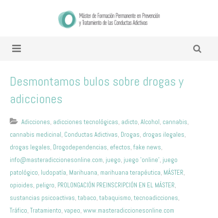
Desmontamos bulos sobre drogas y
adicciones
Adicciones
,
adicciones tecnológicas
,
adicto
,
Alcohol
,
cannabis
,
cannabis medicinal
,
Conductas Adictivas
,
Drogas
,
drogas ilegales
,
drogas legales
,
Drogodependencias
,
efectos
,
fake news
,
info@masteradiccionesonline.com
,
juego
,
juego 'online'
,
juego
patológico
,
ludopatía
,
Marihuana
,
marihuana terapéutica
,
MÁSTER
,
opioides
,
peligro
,
PROLONGACIÓN PREINSCRIPCIÓN EN EL MÁSTER
,
sustancias psicoactivas
,
tabaco
,
tabaquismo
,
tecnoadicciones
,
Tráfico
,
Tratamiento
,
vapeo
,
www.masteradiccionesonline.com