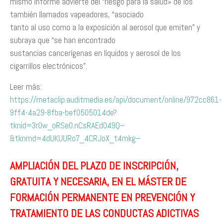
mismo informe advierte del “riesgo para la salud» de los
también llamados vapeadores, “asociado
tanto al uso como a la exposición al aerosol que emiten” y
subraya que “se han encontrado
sustancias cancerígenas en líquidos y aerosol de los
cigarrillos electrónicos”.
Leer más:
https://metaclip.auditmedia.es/api/document/online/972cc861-
9ff4-4a29-8fba-bef0505014de?
tknid=3r0w_oRSe0.nCsRAEd049Q–
&tknmd=4dUKUURo7_4CRJoX_t4mkg–
AMPLIACIÓN DEL PLAZO DE INSCRIPCIÓN,
GRATUITA Y NECESARIA, EN EL MÁSTER DE
FORMACIÓN PERMANENTE EN PREVENCIÓN Y
TRATAMIENTO DE LAS CONDUCTAS ADICTIVAS