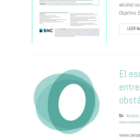
alcohol u
Objetivo: 
LEER M
El es
entre
obstá
Alcohol
www.master
www.aesed