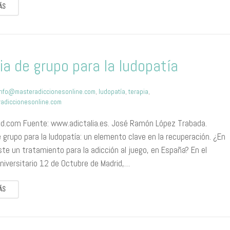
ÁS
ia de grupo para la ludopatía
info@masteradiccionesonline.com
,
ludopatía
,
terapia
,
adiccionesonline.com
.com Fuente: www.adictalia.es. José Ramón López Trabada.
 grupo para la ludopatía: un elemento clave en la recuperación. ¿En
te un tratamiento para la adicción al juego, en España? En el
niversitario 12 de Octubre de Madrid,…
ÁS