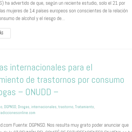
) ha advertido de que, según un reciente estudio, solo el 21 por
 las mujeres de 14 países europeos son conscientes de la relación
consumo de alcohol y el riesgo de…
ÁS
s internacionales para el
miento de trastornos por consumo
rogas – ONUDD –
mo
,
DGPNSD
,
Drogas
,
internacionales
,
trastorno
,
Tratamiento
,
adiccionesonline.com
.com Fuente: DGPNSD. Nos resulta muy grato poder anunciar que