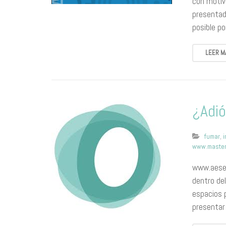
con motiv
presentado
posible p
LEER M
¿Adió
fumar
,
www.master
www.aesed
dentro del
espacios p
presentar