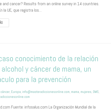
se and cancer? Results from an online survey in 14 countries.
En la UE, que registra los…
ÁS
caso conocimiento de la relación
 alcohol y cáncer de mama, un
culo para la prevención
,
cáncer
,
Europa
,
info@masteradiccionesonline.com
,
mama
,
mujeres
,
OMS
,
adiccionesonline.com
.com Fuente: infosalus.com La Organización Mundial de la