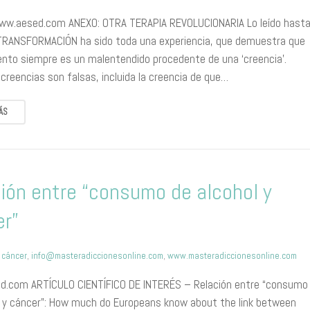
ww.aesed.com ANEXO: OTRA TERAPIA REVOLUCIONARIA Lo leído hast
TRANSFORMACIÓN ha sido toda una experiencia, que demuestra que
iento siempre es un malentendido procedente de una ‘creencia’.
creencias son falsas, incluida la creencia de que…
ÁS
ión entre “consumo de alcohol y
er”
,
cáncer
,
info@masteradiccionesonline.com
,
www.masteradiccionesonline.com
.com ARTÍCULO CIENTÍFICO DE INTERÉS – Relación entre “consumo
l y cáncer”: How much do Europeans know about the link between