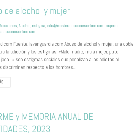
 de alcohol y mujer
Adicciones
,
Alcohol
,
estigma
,
info@masteradiccionesonline.com
,
mujeres
,
adiccionesonline.com
.com Fuente: lavanguardia.com Abuso de alcohol y mujer: una dobl
ra la adicción y los estigmas. «Mala madre, mala mujer, puta,
dejada…» son estigmas sociales que penalizan a las adictas al
las discriminan respecto a los hombres…
ÁS
RME y MEMORIA ANUAL DE
VIDADES, 2023