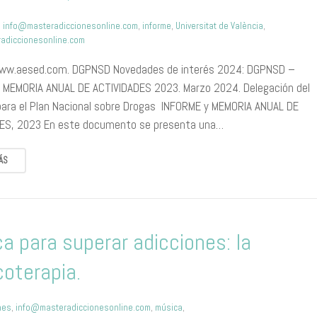
,
info@masteradiccionesonline.com
,
informe
,
Universitat de València
,
adiccionesonline.com
www.aesed.com. DGPNSD Novedades de interés 2024: DGPNSD –
 MEMORIA ANUAL DE ACTIVIDADES 2023. Marzo 2024. Delegación del
para el Plan Nacional sobre Drogas INFORME y MEMORIA ANUAL DE
ES, 2023 En este documento se presenta una…
ÁS
a para superar adicciones: la
oterapia.
nes
,
info@masteradiccionesonline.com
,
música
,