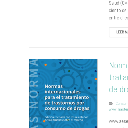
Salud (OMS
ciento de
entre el 
LEER M
Norma
trata
de d
Consu
www.master
www.aesed