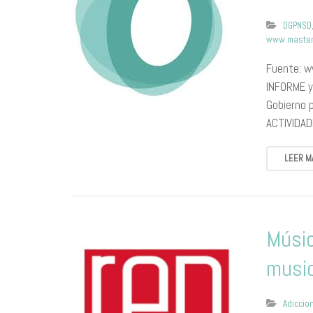
DGPNSD
www.master
Fuente: 
INFORME y
Gobierno 
ACTIVIDAD
LEER M
Músic
music
Adiccio