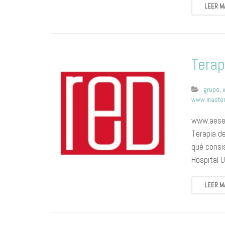
LEER M
Terap
grupo
,
www.master
www.aesed
Terapia de
qué consis
Hospital U
LEER M