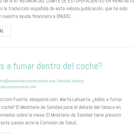
o de la 67 REUNIÓN DEL COMITÉ DE ESTUPEFACIENTES EN VIENA se h
 la traducción española de esta valiosa publicación, que ha sido
or nuestra ayuda financiera a ONUDD:…
ÁS
s a fumar dentro del coche?
info@masteradiccionesonline.com
,
Sanidad
,
tabaco
,
adiccionesonline.com
.com Fuente: elespanol.com. Marta Lahuerta. ¿Adiós a fumar
 coche? El Ministerio de Sanidad pone el debate del tabaco en
rivados sobre la mesa. El Ministerio de Sanidad tiene previsto
 este jueves ante la Comisión de Salud…