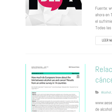
Fuente: w
ahora en 
el sufrim
Todas las 
LEER M
Relac
cánc
Alcohol
www.aesed
de alcoho