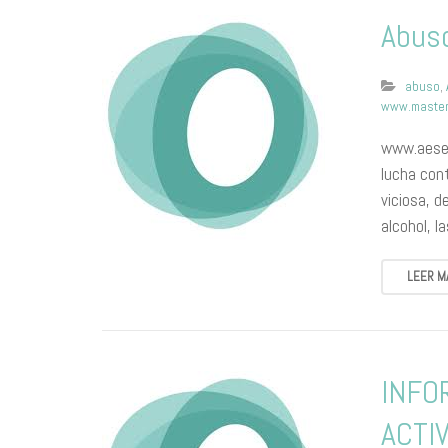
Abuso
abuso
,
www.master
www.aesed
lucha cont
viciosa, 
alcohol, 
LEER M
INFO
ACTI