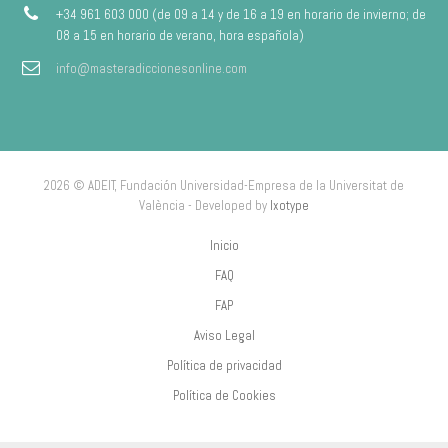
+34 961 603 000 (de 09 a 14 y de 16 a 19 en horario de invierno; de
08 a 15 en horario de verano, hora española)
info@masteradiccionesonline.com
2026 © ADEIT, Fundación Universidad-Empresa de la Universitat de
València - Developed by
Ixotype
Inicio
FAQ
FAP
Aviso Legal
Política de privacidad
Política de Cookies