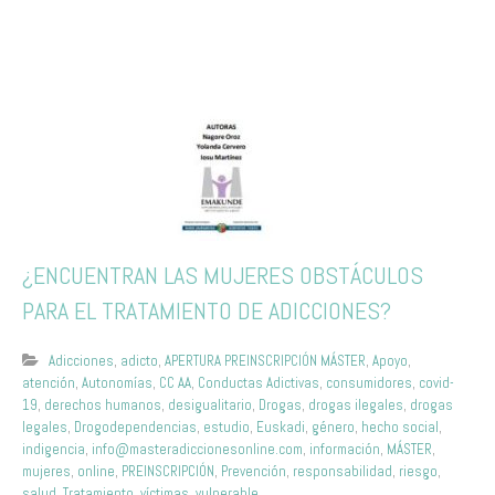
¿ENCUENTRAN LAS MUJERES OBSTÁCULOS
PARA EL TRATAMIENTO DE ADICCIONES?
Adicciones
,
adicto
,
APERTURA PREINSCRIPCIÓN MÁSTER
,
Apoyo
,
atención
,
Autonomías
,
CC AA
,
Conductas Adictivas
,
consumidores
,
covid-
19
,
derechos humanos
,
desigualitario
,
Drogas
,
drogas ilegales
,
drogas
legales
,
Drogodependencias
,
estudio
,
Euskadi
,
género
,
hecho social
,
indigencia
,
info@masteradiccionesonline.com
,
información
,
MÁSTER
,
mujeres
,
online
,
PREINSCRIPCIÓN
,
Prevención
,
responsabilidad
,
riesgo
,
salud
,
Tratamiento
,
víctimas
,
vulnerable