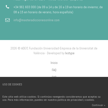
+34 961 603 000 (de 09 a 14 y de 16 a 19 en horario de invierno; de
08 a 15 en horario de verano, hora española)
info@masteradiccionesonline.com
2026 © ADEIT, Fundación Universidad-Empresa de la Universitat de
València - Developed by
Ixotype
Inicio
FAQ
FAP
USO DE COOKIES
Aviso Legal
Política de privacidad
Este sitio web utiliza cookies. Si continúas navegando consideramos que aceptas su
Política de Cookies
uso. Para más información, puedes ver nuestra política de privacidad y cookies.
Continuar »