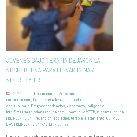
JÓVENES BAJO TERAPIA DEJARON LA
NOCHEBUENA PARA LLEVAR CENA A
NECESITADOS
2020
,
actitud
,
actuaciones
,
Adicciones
,
adicto
,
amor
,
concienciación
,
Conductas Adictivas
,
derechos humanos
,
desigualitario
,
Drogodependencias
,
esperanza
,
indigencia
,
info@masteradiccionesonline.com
,
juventud
,
MÁSTER
,
migrante
,
online
,
PREINSCRIPCIÓN
,
Prevención
,
sociedad
,
terapia
,
Tratamiento
,
ÚLTIMOS
DÍAS PREINSCRIPCIÓN MÁSTER
,
víctimas