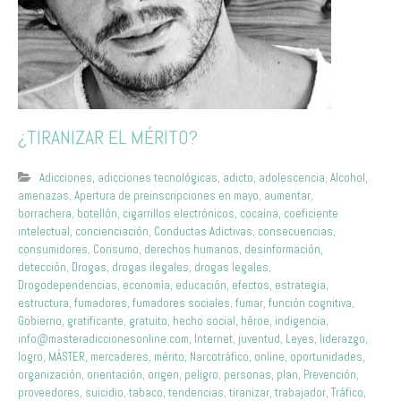
¿TIRANIZAR EL MÉRITO?
Adicciones
,
adicciones tecnológicas
,
adicto
,
adolescencia
,
Alcohol
,
amenazas
,
Apertura de preinscripciones en mayo
,
aumentar
,
borrachera
,
botellón
,
cigarrillos electrónicos
,
cocaína
,
coeficiente
intelectual
,
concienciación
,
Conductas Adictivas
,
consecuencias
,
consumidores
,
Consumo
,
derechos humanos
,
desinformación
,
detección
,
Drogas
,
drogas ilegales
,
drogas legales
,
Drogodependencias
,
economía
,
educación
,
efectos
,
estrategia
,
estructura
,
fumadores
,
fumadores sociales
,
fumar
,
función cognitiva
,
Gobierno
,
gratificante
,
gratuito
,
hecho social
,
héroe
,
indigencia
,
info@masteradiccionesonline.com
,
Internet
,
juventud
,
Leyes
,
liderazgo
,
logro
,
MÁSTER
,
mercaderes
,
mérito
,
Narcotráfico
,
online
,
oportunidades
,
organización
,
orientación
,
origen
,
peligro
,
personas
,
plan
,
Prevención
,
proveedores
,
suicidio
,
tabaco
,
tendencias
,
tiranizar
,
trabajador
,
Tráfico
,