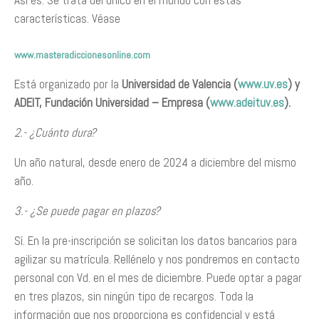
Así es. Se trata del único en el mundo con estas
características. Véase
www.masteradiccionesonline.com
Está organizado por la
Universidad de Valencia (
www.uv.es
) y
ADEIT, Fundación Universidad – Empresa (
www.adeituv.es
).
2.- ¿Cuánto dura?
Un año natural, desde enero de 2024 a diciembre del mismo
año.
3.- ¿Se puede pagar en plazos?
Sí. En la pre-inscripción se solicitan los datos bancarios para
agilizar su matrícula. Rellénelo y nos pondremos en contacto
personal con Vd. en el mes de diciembre. Puede optar a pagar
en tres plazos, sin ningún tipo de recargos. Toda la
información que nos proporciona es confidencial y está