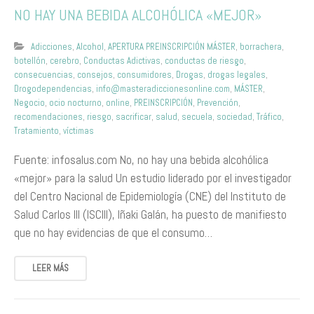
NO HAY UNA BEBIDA ALCOHÓLICA «MEJOR»
Adicciones
,
Alcohol
,
APERTURA PREINSCRIPCIÓN MÁSTER
,
borrachera
,
botellón
,
cerebro
,
Conductas Adictivas
,
conductas de riesgo
,
consecuencias
,
consejos
,
consumidores
,
Drogas
,
drogas legales
,
Drogodependencias
,
info@masteradiccionesonline.com
,
MÁSTER
,
Negocio
,
ocio nocturno
,
online
,
PREINSCRIPCIÓN
,
Prevención
,
recomendaciones
,
riesgo
,
sacrificar
,
salud
,
secuela
,
sociedad
,
Tráfico
,
Tratamiento
,
víctimas
Fuente: infosalus.com No, no hay una bebida alcohólica
«mejor» para la salud Un estudio liderado por el investigador
del Centro Nacional de Epidemiología (CNE) del Instituto de
Salud Carlos III (ISCIII), Iñaki Galán, ha puesto de manifiesto
que no hay evidencias de que el consumo…
LEER MÁS