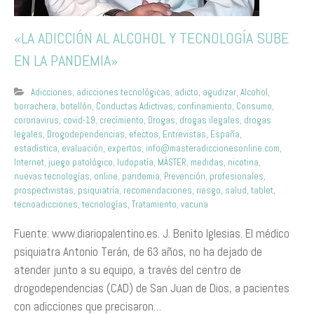
«LA ADICCIÓN AL ALCOHOL Y TECNOLOGÍA SUBE
EN LA PANDEMIA»
Adicciones
,
adicciones tecnológicas
,
adicto
,
agudizar
,
Alcohol
,
borrachera
,
botellón
,
Conductas Adictivas
,
confinamiento
,
Consumo
,
coronavirus
,
covid-19
,
crecimiento
,
Drogas
,
drogas ilegales
,
drogas
legales
,
Drogodependencias
,
efectos
,
Entrevistas
,
España
,
estadística
,
evaluación
,
expertos
,
info@masteradiccionesonline.com
,
Internet
,
juego patológico
,
ludopatía
,
MÁSTER
,
medidas
,
nicotina
,
nuevas tecnologías
,
online
,
pandemia
,
Prevención
,
profesionales
,
prospectivistas
,
psiquiatría
,
recomendaciones
,
riesgo
,
salud
,
tablet
,
tecnoadicciones
,
tecnologías
,
Tratamiento
,
vacuna
Fuente: www.diariopalentino.es. J. Benito Iglesias. El médico
psiquiatra Antonio Terán, de 63 años, no ha dejado de
atender junto a su equipo, a través del centro de
drogodependencias (CAD) de San Juan de Dios, a pacientes
con adicciones que precisaron…