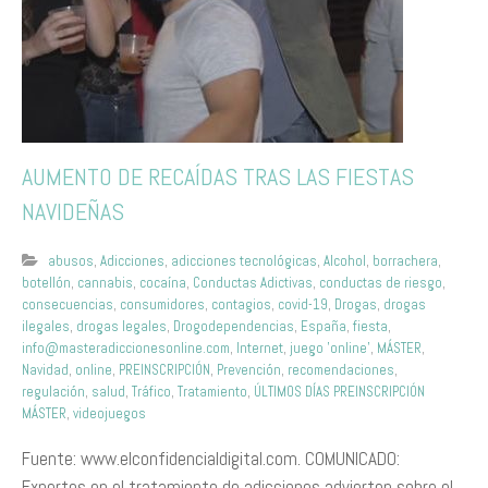
AUMENTO DE RECAÍDAS TRAS LAS FIESTAS
NAVIDEÑAS
abusos
,
Adicciones
,
adicciones tecnológicas
,
Alcohol
,
borrachera
,
botellón
,
cannabis
,
cocaína
,
Conductas Adictivas
,
conductas de riesgo
,
consecuencias
,
consumidores
,
contagios
,
covid-19
,
Drogas
,
drogas
ilegales
,
drogas legales
,
Drogodependencias
,
España
,
fiesta
,
info@masteradiccionesonline.com
,
Internet
,
juego 'online'
,
MÁSTER
,
Navidad
,
online
,
PREINSCRIPCIÓN
,
Prevención
,
recomendaciones
,
regulación
,
salud
,
Tráfico
,
Tratamiento
,
ÚLTIMOS DÍAS PREINSCRIPCIÓN
MÁSTER
,
videojuegos
Fuente: www.elconfidencialdigital.com. COMUNICADO:
Expertos en el tratamiento de adicciones advierten sobre el