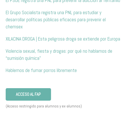
El PSOE registra una PNL para prevenir la adicción al fentanilo
El Grupo Socialista registra una PNL para estudiar y
desarrollar políticas públicas eficaces para prevenir el
chemsex
XILACINA DROGA | Esta peligrosa droga se extiende por Europa
Violencia sexual, fiesta y drogas: por qué no hablamos de
“sumisión química”
Hablemos de fumar porros libremente
ACCESO AL FAP
(Acceso restringido para alumnos y ex-alumnos)