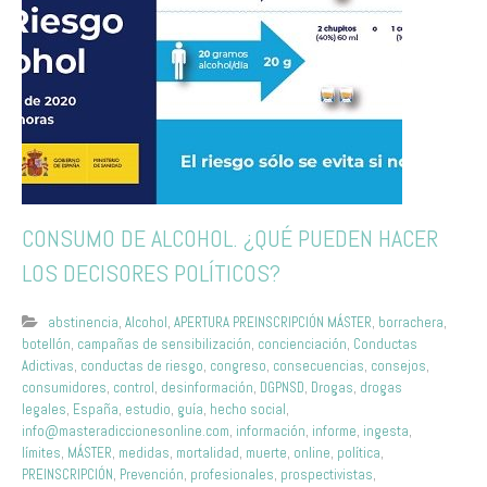
CONSUMO DE ALCOHOL. ¿QUÉ PUEDEN HACER
LOS DECISORES POLÍTICOS?
abstinencia
,
Alcohol
,
APERTURA PREINSCRIPCIÓN MÁSTER
,
borrachera
,
botellón
,
campañas de sensibilización
,
concienciación
,
Conductas
Adictivas
,
conductas de riesgo
,
congreso
,
consecuencias
,
consejos
,
consumidores
,
control
,
desinformación
,
DGPNSD
,
Drogas
,
drogas
legales
,
España
,
estudio
,
guía
,
hecho social
,
info@masteradiccionesonline.com
,
información
,
informe
,
ingesta
,
límites
,
MÁSTER
,
medidas
,
mortalidad
,
muerte
,
online
,
política
,
PREINSCRIPCIÓN
,
Prevención
,
profesionales
,
prospectivistas
,