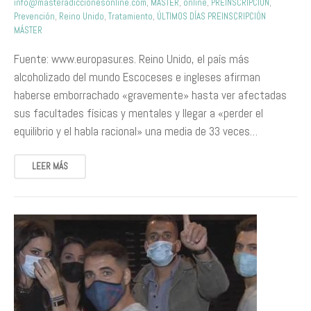
info@masteradiccionesonline.com
,
MÁSTER
,
online
,
PREINSCRIPCIÓN
,
Prevención
,
Reino Unido
,
Tratamiento
,
ÚLTIMOS DÍAS PREINSCRIPCIÓN
MÁSTER
Fuente: www.europasur.es. Reino Unido, el país más
alcoholizado del mundo Escoceses e ingleses afirman
haberse emborrachado «gravemente» hasta ver afectadas
sus facultades físicas y mentales y llegar a «perder el
equilibrio y el habla racional» una media de 33 veces…
LEER MÁS