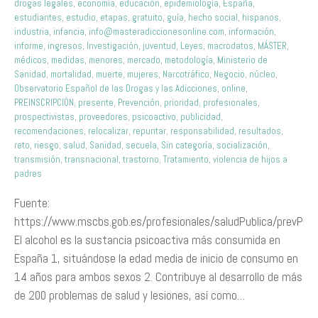
drogas legales
,
economía
,
educación
,
epidemiología
,
España
,
estudiantes
,
estudio
,
etapas
,
gratuito
,
guía
,
hecho social
,
hispanos
,
industria
,
infancia
,
info@masteradiccionesonline.com
,
información
,
informe
,
ingresos
,
Investigación
,
juventud
,
Leyes
,
macrodatos
,
MÁSTER
,
médicos
,
medidas
,
menores
,
mercado
,
metodología
,
Ministerio de
Sanidad
,
mortalidad
,
muerte
,
mujeres
,
Narcotráfico
,
Negocio
,
núcleo
,
Observatorio Español de las Drogas y las Adicciones
,
online
,
PREINSCRIPCIÓN
,
presente
,
Prevención
,
prioridad
,
profesionales
,
prospectivistas
,
proveedores
,
psicoactivo
,
publicidad
,
recomendaciones
,
relocalizar
,
repuntar
,
responsabilidad
,
resultados
,
reto
,
riesgo
,
salud
,
Sanidad
,
secuela
,
Sin categoría
,
socialización
,
transmisión
,
transnacional
,
trastorno
,
Tratamiento
,
violencia de hijos a
padres
Fuente:
https://www.mscbs.gob.es/profesionales/saludPublica/prevPro
El alcohol es la sustancia psicoactiva más consumida en
España 1, situándose la edad media de inicio de consumo en
14 años para ambos sexos 2. Contribuye al desarrollo de más
de 200 problemas de salud y lesiones, así como…