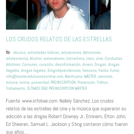
LOS CRUDOS RELATOS DE LAS ESTRELLAS
abusos
,
actividades lúdicas
,
actuaciones
,
Adicciones
,
adolescencia
,
Alcohol
,
automatismo
,
borrachera
,
caos
,
cine
,
Conductas
Adictivas
,
Consumo
,
curación
,
desinformación
,
dinero
,
Drogas
,
drogas
ilegales
,
drogas legales
,
Drogodependencias
,
famosos
,
fiesta
,
fumar
,
info@masteradiccionesonline.com
,
Marihuana
,
MÁSTER
,
menores
,
música
,
online
,
posverdad
,
PREINSCRIPCIÓN
,
Prevención
,
Tráfico
,
Tratamiento
,
ÚLTIMOS DÍAS PREINSCRIPCIÓN MÁSTER
Fuente: www.infobae.com. Nallely Sánchez. Los crudos
relatos de las estrellas del cine y la música que superaron su
adicción a las drogas Robert Downey Jr., Eminem, Elton John,
Ed Sheeran, Samuel L. Jackson y Sting contaron cómo fueron
sus años…