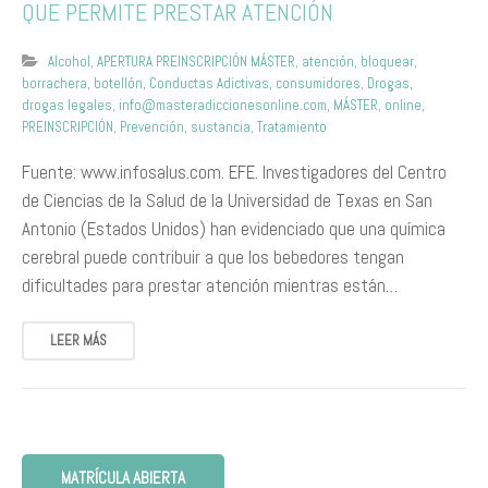
QUE PERMITE PRESTAR ATENCIÓN
Alcohol
,
APERTURA PREINSCRIPCIÓN MÁSTER
,
atención
,
bloquear
,
borrachera
,
botellón
,
Conductas Adictivas
,
consumidores
,
Drogas
,
drogas legales
,
info@masteradiccionesonline.com
,
MÁSTER
,
online
,
PREINSCRIPCIÓN
,
Prevención
,
sustancia
,
Tratamiento
Fuente: www.infosalus.com. EFE. Investigadores del Centro
de Ciencias de la Salud de la Universidad de Texas en San
Antonio (Estados Unidos) han evidenciado que una química
cerebral puede contribuir a que los bebedores tengan
dificultades para prestar atención mientras están…
LEER MÁS
MATRÍCULA ABIERTA