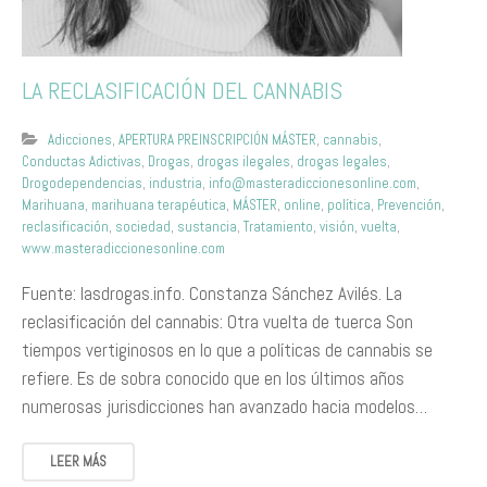
LA RECLASIFICACIÓN DEL CANNABIS
Adicciones
,
APERTURA PREINSCRIPCIÓN MÁSTER
,
cannabis
,
Conductas Adictivas
,
Drogas
,
drogas ilegales
,
drogas legales
,
Drogodependencias
,
industria
,
info@masteradiccionesonline.com
,
Marihuana
,
marihuana terapéutica
,
MÁSTER
,
online
,
política
,
Prevención
,
reclasificación
,
sociedad
,
sustancia
,
Tratamiento
,
visión
,
vuelta
,
www.masteradiccionesonline.com
Fuente: lasdrogas.info. Constanza Sánchez Avilés. La
reclasificación del cannabis: Otra vuelta de tuerca Son
tiempos vertiginosos en lo que a políticas de cannabis se
refiere. Es de sobra conocido que en los últimos años
numerosas jurisdicciones han avanzado hacia modelos…
LEER MÁS