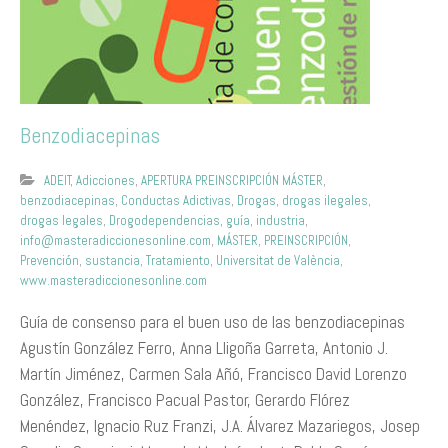
Benzodiacepinas
ADEIT
,
Adicciones
,
APERTURA PREINSCRIPCIÓN MÁSTER
,
benzodiacepinas
,
Conductas Adictivas
,
Drogas
,
drogas ilegales
,
drogas legales
,
Drogodependencias
,
guía
,
industria
,
info@masteradiccionesonline.com
,
MÁSTER
,
PREINSCRIPCIÓN
,
Prevención
,
sustancia
,
Tratamiento
,
Universitat de València
,
www.masteradiccionesonline.com
Guía de consenso para el buen uso de las benzodiacepinas
Agustín González Ferro, Anna Lligoña Garreta, Antonio J.
Martín Jiménez, Carmen Sala Añó, Francisco David Lorenzo
González, Francisco Pacual Pastor, Gerardo Flórez
Menéndez, Ignacio Ruz Franzi, J.A. Álvarez Mazariegos, Josep