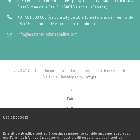
ADEIT Fundación Universidad-Empresa de la Universitat de València /
Plaza Virgen de la Paz, 3 - 46001 Valencia - (España)
+34 961 603 000 (de 09 a 14 y de 16 a 19 en horario de invierno; de
08 a 15 en horario de verano, hora española)
info@masteradiccionesonline.com
2026 © ADEIT, Fundación Universidad-Empresa de la Universitat de
València - Developed by
Ixotype
Inicio
FAQ
FAP
USO DE COOKIES
Aviso Legal
Política de privacidad
Este sitio web utiliza cookies. Si continúas navegando consideramos que aceptas su
Política de Cookies
uso. Para más información, puedes ver nuestra política de privacidad y cookies.