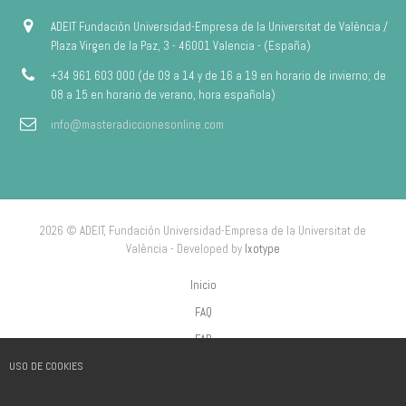
ADEIT Fundación Universidad-Empresa de la Universitat de València /
Plaza Virgen de la Paz, 3 - 46001 Valencia - (España)
+34 961 603 000 (de 09 a 14 y de 16 a 19 en horario de invierno; de
08 a 15 en horario de verano, hora española)
info@masteradiccionesonline.com
2026 © ADEIT, Fundación Universidad-Empresa de la Universitat de
València - Developed by
Ixotype
Inicio
FAQ
FAP
USO DE COOKIES
Aviso Legal
Política de privacidad