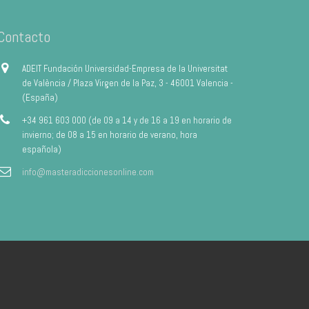
Contacto
ADEIT Fundación Universidad-Empresa de la Universitat
de València / Plaza Virgen de la Paz, 3 - 46001 Valencia -
(España)
+34 961 603 000 (de 09 a 14 y de 16 a 19 en horario de
invierno; de 08 a 15 en horario de verano, hora
española)
info@masteradiccionesonline.com
Aviso Legal
Política de privacidad
Política de Cookies