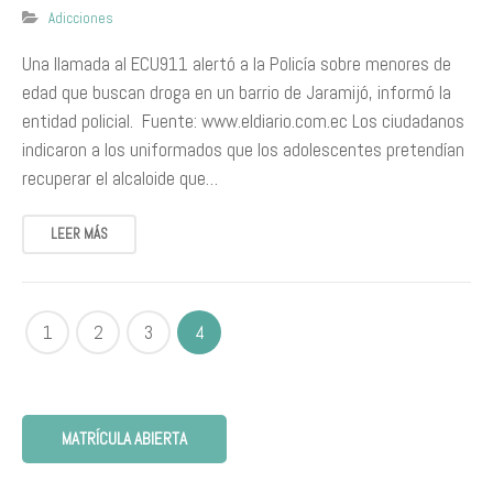
Adicciones
Una llamada al ECU­911 alertó a la Policía sobre menores de
edad que buscan droga en un barrio de Jaramijó, informó la
entidad policial. Fuente: www.eldiario.com.ec Los ciudadanos
indicaron a los uniformados que los adolescentes pretendían
recuperar el alcaloide que…
LEER MÁS
1
2
3
4
MATRÍCULA ABIERTA