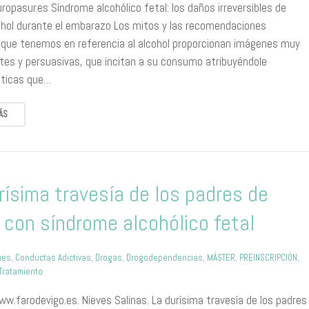
ropasur.es Síndrome alcohólico fetal: los daños irreversibles de
ohol durante el embarazo Los mitos y las recomendaciones
que tenemos en referencia al alcohol proporcionan imágenes muy
tes y persuasivas, que incitan a su consumo atribuyéndole
sticas que…
ÁS
rísima travesía de los padres de
 con síndrome alcohólico fetal
nes
,
Conductas Adictivas
,
Drogas
,
Drogodependencias
,
MÁSTER
,
PREINSCRIPCIÓN
,
Tratamiento
w.farodevigo.es. Nieves Salinas. La durísima travesía de los padres