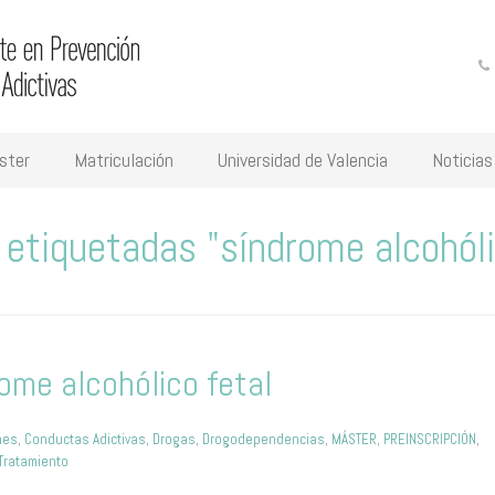
ster
Matriculación
Universidad de Valencia
Noticias
 etiquetadas "síndrome alcohóli
ome alcohólico fetal
nes
,
Conductas Adictivas
,
Drogas
,
Drogodependencias
,
MÁSTER
,
PREINSCRIPCIÓN
,
Tratamiento