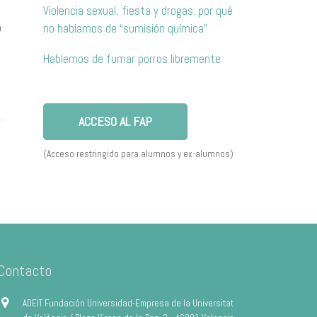
Violencia sexual, fiesta y drogas: por qué
o
no hablamos de “sumisión química”
Hablemos de fumar porros libremente
ACCESO AL FAP
(Acceso restringido para alumnos y ex-alumnos)
Contacto
ADEIT Fundación Universidad-Empresa de la Universitat