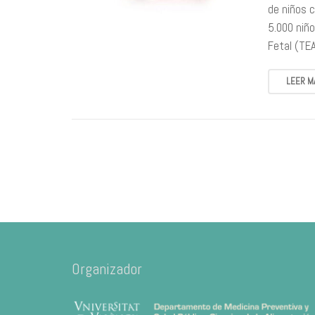
de niños c
5.000 niñ
Fetal (TEA
LEER M
Organizador