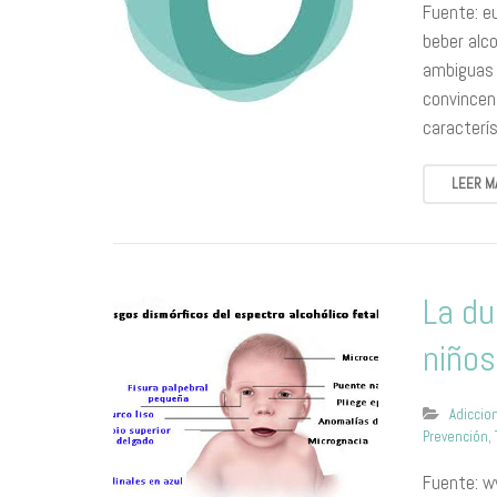
Fuente: eu
beber alc
ambiguas 
convincen
caracterí
LEER M
La du
niños
Adiccio
Prevención
,
Fuente: ww