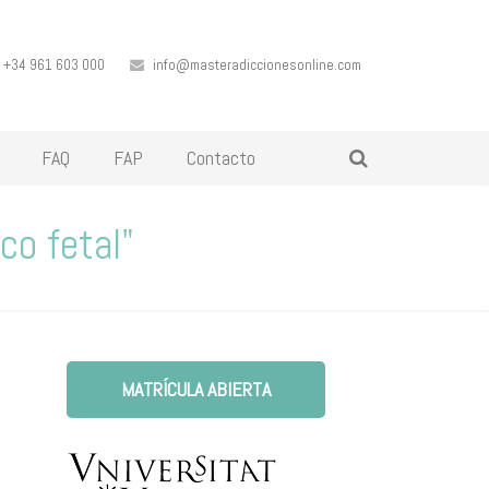
+34 961 603 000
info@masteradiccionesonline.com
FAQ
FAP
Contacto
co fetal"
MATRÍCULA ABIERTA