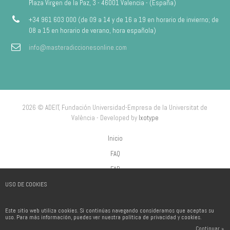
Plaza Virgen de la Paz, 3 - 46001 Valencia - (España)
+34 961 603 000 (de 09 a 14 y de 16 a 19 en horario de invierno; de
08 a 15 en horario de verano, hora española)
info@masteradiccionesonline.com
2026 © ADEIT, Fundación Universidad-Empresa de la Universitat de
València - Developed by
Ixotype
Inicio
FAQ
FAP
USO DE COOKIES
Aviso Legal
Política de privacidad
Este sitio web utiliza cookies. Si continúas navegando consideramos que aceptas su
Política de Cookies
uso. Para más información, puedes ver nuestra política de privacidad y cookies.
Continuar »