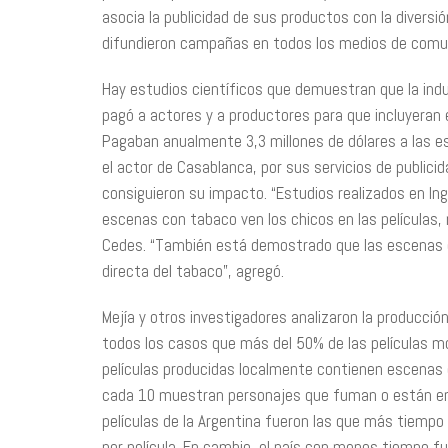
asocia la publicidad de sus productos con la diversión,
difundieron campañas en todos los medios de comuni
Hay estudios científicos que demuestran que la indus
pagó a actores y a productores para que incluyera
Pagaban anualmente 3,3 millones de dólares a las e
el actor de Casablanca, por sus servicios de public
consiguieron su impacto. “Estudios realizados en I
escenas con tabaco ven los chicos en las películas, 
Cedes. “También está demostrado que las escenas co
directa del tabaco”, agregó.
Mejía y otros investigadores analizaron la producci
todos los casos que más del 50% de las películas mo
películas producidas localmente contienen escenas co
cada 10 muestran personajes que fuman o están en 
películas de la Argentina fueron las que más tiemp
por película. En cambio, el país con menos tiempo fu