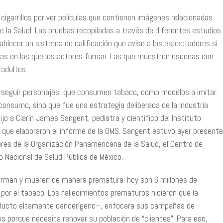
garrillos por ver películas que contienen imágenes relacionadas
 de la Salud. Las pruebas recopiladas a través de diferentes estudios
ablecer un sistema de calificación que avise a los espectadores si
scenas en las que los actores fuman. Las que muestren escenas con
adultos.
a seguir personajes, que consumen tabaco, como modelos a imitar.
consumo, sino que fue una estrategia deliberada de la industria
jo a Clarín James Sangent, pediatra y científico del Instituto
 que elaboraron el informe de la OMS. Sangent estuvo ayer presente
ores de la Organización Panamericana de la Salud, el Centro de
o Nacional de Salud Pública de México.
erman y mueren de manera prematura: hoy son 6 millones de
por el tabaco. Los fallecimientos prematuros hicieron que la
roducto altamente cancerígeno–, enfocara sus campañas de
es porque necesita renovar su población de “clientes”. Para eso,