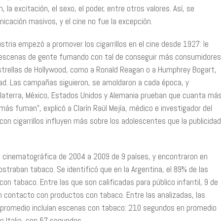
 la excitación, el sexo, el poder, entre otros valores. Así, se
cación masivos, y el cine no fue la excepción.
tria empezó a promover los cigarrillos en el cine desde 1927: le
n escenas de gente fumando con tal de conseguir más consumidores
strellas de Hollywood, como a Ronald Reagan o a Humphrey Bogart,
idad. Las campañas siguieron, se amoldaron a cada época, y
nglaterra, México, Estados Unidos y Alemania prueban que cuanta má
más fuman”, explicó a Clarín Raúl Mejía, médico e investigador del
n cigarrillos influyen más sobre los adolescentes que la publicidad
ón cinematográfica de 2004 a 2009 de 9 países, y encontraron en
straban tabaco. Se identificó que en la Argentina, el 89% de las
n tabaco. Entre las que son calificadas para público infantil, 9 de
contacto con productos con tabaco. Entre las analizadas, las
o promedio incluían escenas con tabaco: 210 segundos en promedio
e Italia, con 57 segundos.