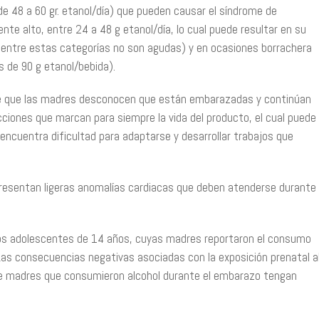
e 48 a 60 gr. etanol/día) que pueden causar el síndrome de
te alto, entre 24 a 48 g etanol/día, lo cual puede resultar en su
as entre estas categorías no son agudas) y en ocasiones borrachera
s de 90 g etanol/bebida).
de que las madres desconocen que están embarazadas y continúan
acciones que marcan para siempre la vida del producto, el cual puede
al encuentra dificultad para adaptarse y desarrollar trabajos que
resentan ligeras anomalías cardiacas que deben atenderse durante
 los adolescentes de 14 años, cuyas madres reportaron el consumo
Las consecuencias negativas asociadas con la exposición prenatal a
os de madres que consumieron alcohol durante el embarazo tengan