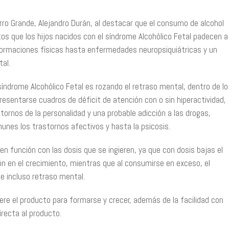
Cerro Grande, Alejandro Durán, al destacar que el consumo de alcohol
s que los hijos nacidos con el síndrome Alcohólico Fetal padecen a
alformaciones físicas hasta enfermedades neuropsiquiátricas y un
tal.
 síndrome Alcohólico Fetal es rozando el retraso mental, dentro de lo
presentarse cuadros de déficit de atención con o sin hiperactividad,
stornos de la personalidad y una probable adicción a las drogas,
unes los trastornos afectivos y hasta la psicosis.
en función con las dosis que se ingieren, ya que con dosis bajas el
ción en el crecimiento, mientras que al consumirse en exceso, el
 e incluso retraso mental.
iere el producto para formarse y crecer, además de la facilidad con
irecta al producto.