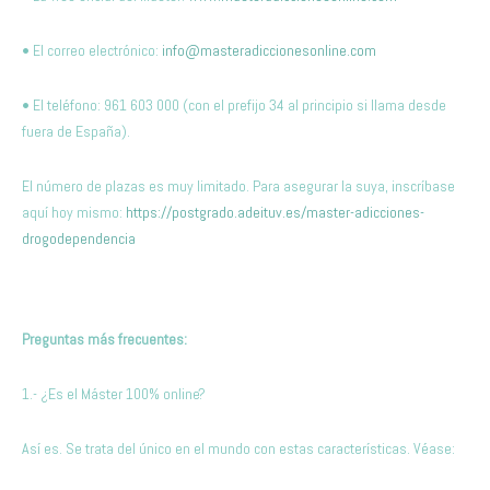
• El correo electrónico:
info@masteradiccionesonline.com
• El teléfono: 961 603 000 (con el prefijo 34 al principio si llama desde
fuera de España).
El número de plazas es muy limitado. Para asegurar la suya, inscríbase
aquí hoy mismo:
https://postgrado.adeituv.es/master-adicciones-
drogodependencia
Preguntas más frecuentes:
1.- ¿Es el Máster 100% online?
Así es. Se trata del único en el mundo con estas características. Véase: