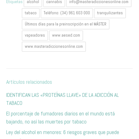
Etiquetas:
alcohol
cannabis
info@masteradiccionesonline.com
tabaco
Teléfono: (34) 961 603 000
tranquilizantes
Últimos días para la preinscripción en el MÁSTER
vapeadores
www.aesed.com
www.masteradiccionesonline.com
Artículos relacionados
IDENTIFICAN LAS «PROTEÍNAS LLAVE» DE LA ADICCIÓN AL
TABACO
El porcentaje de fumadores diarios en el mundo está
bajando, no así las muertes por tabaco
Ley del alcohol en menores: 6 riesgos graves que puede