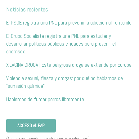
Noticias recientes
El PSOE registra una PNL para prevenir la adicción al fentanilo
El Grupo Socialista registra una PNL para estudiar y
desarrollar políticas públicas eficaces para prevenir el
chemsex
XILACINA DROGA | Esta peligrosa droga se extiende por Europa
Violencia sexual, fiesta y drogas: por qué no hablamos de
“sumisión química”
Hablemos de fumar porros libremente
ACCESO AL FAP
(Acceso restringido para alumnos y ex-alumnos)