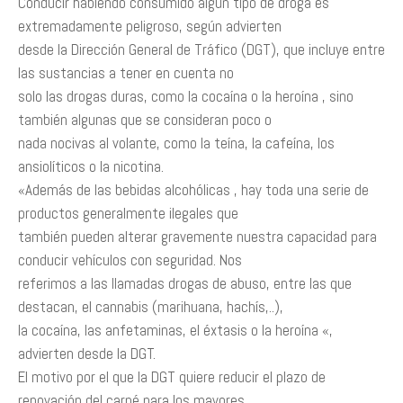
Conducir habiendo consumido algún tipo de droga es
extremadamente peligroso, según advierten
desde la Dirección General de Tráfico (DGT), que incluye entre
las sustancias a tener en cuenta no
solo las drogas duras, como la cocaína o la heroína , sino
también algunas que se consideran poco o
nada nocivas al volante, como la teína, la cafeína, los
ansiolíticos o la nicotina.
«Además de las bebidas alcohólicas , hay toda una serie de
productos generalmente ilegales que
también pueden alterar gravemente nuestra capacidad para
conducir vehículos con seguridad. Nos
referimos a las llamadas drogas de abuso, entre las que
destacan, el cannabis (marihuana, hachís,..),
la cocaína, las anfetaminas, el éxtasis o la heroína «,
advierten desde la DGT.
El motivo por el que la DGT quiere reducir el plazo de
renovación del carné para los mayores