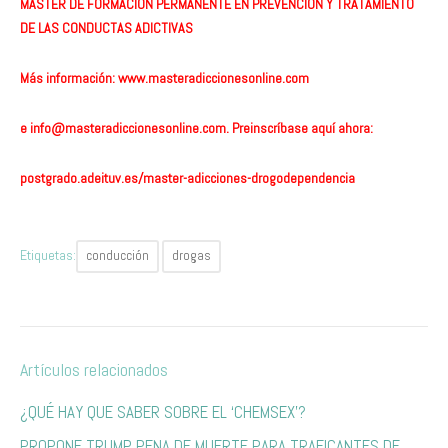
MÁSTER DE FORMACIÓN PERMANENTE EN PREVENCIÓN Y TRATAMIENTO
DE LAS CONDUCTAS ADICTIVAS
Más información:
www.masteradiccionesonline.com
e
info@masteradiccionesonline.com
. Preinscríbase aquí ahora:
postgrado.adeituv.es/master-adicciones-drogodependencia
Etiquetas:
conducción
drogas
Artículos relacionados
​¿Q​UÉ HAY QUE SABER SOBRE EL ‘CHEMSEX’?
​P​ROPONE TRUMP PENA DE MUERTE PARA TRAFICANTES DE