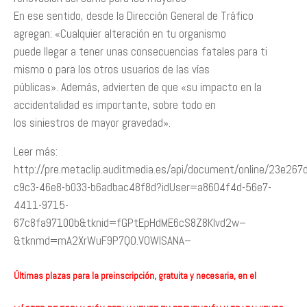
En ese sentido, desde la Dirección General de Tráfico
agregan: «Cualquier alteración en tu organismo
puede llegar a tener unas consecuencias fatales para ti
mismo o para los otros usuarios de las vías
públicas». Además, advierten de que «su impacto en la
accidentalidad es importante, sobre todo en
los siniestros de mayor gravedad».
Leer más:
http://pre.metaclip.auditmedia.es/api/document/online/23e267
c9c3-46e8-b033-b6adbac48f8d?idUser=a8604f4d-56e7-
4411-9715-
67c8fa97100b&tknid=fGPtEpHdME6cS8Z8Klvd2w–
&tknmd=mA2XrWuF9P7QO.VOWISANA–
Últimas plazas para la preinscripción, gratuita y necesaria, en el