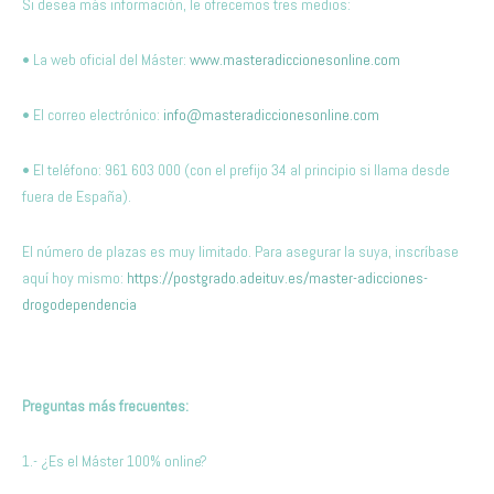
Si desea más información, le ofrecemos tres medios:
• La web oficial del Máster:
www.masteradiccionesonline.com
• El correo electrónico:
info@masteradiccionesonline.com
• El teléfono: 961 603 000 (con el prefijo 34 al principio si llama desde
fuera de España).
El número de plazas es muy limitado. Para asegurar la suya, inscríbase
aquí hoy mismo:
https://postgrado.adeituv.es/master-adicciones-
drogodependencia
Preguntas más frecuentes:
1.- ¿Es el Máster 100% online?