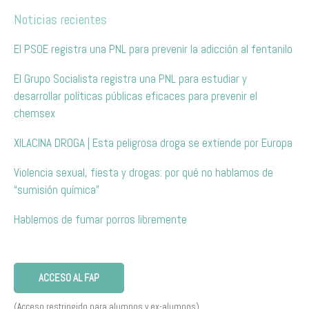
Noticias recientes
El PSOE registra una PNL para prevenir la adicción al fentanilo
El Grupo Socialista registra una PNL para estudiar y
desarrollar políticas públicas eficaces para prevenir el
chemsex
XILACINA DROGA | Esta peligrosa droga se extiende por Europa
Violencia sexual, fiesta y drogas: por qué no hablamos de
“sumisión química”
Hablemos de fumar porros libremente
ACCESO AL FAP
(Acceso restringido para alumnos y ex-alumnos)