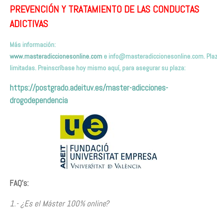
PREVENCIÓN Y TRATAMIENTO DE LAS CONDUCTAS
ADICTIVAS
Más información:
www.masteradiccionesonline.com
e
info@masteradiccionesonline.com
. Pla
limitadas. Preinscríbas
e hoy mismo
aquí,
para asegurar su plaza
:
https://postgrado.adeituv.es/master-adicciones-
drogodependencia
FAQ’s:
1.- ¿Es el Máster 100% online?