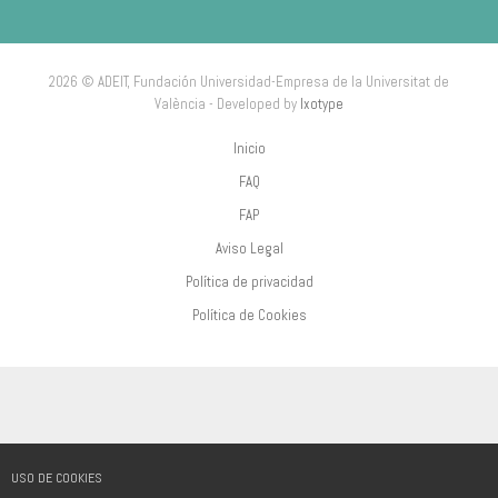
2026 © ADEIT, Fundación Universidad-Empresa de la Universitat de
València - Developed by
Ixotype
Inicio
FAQ
FAP
Aviso Legal
Política de privacidad
Política de Cookies
USO DE COOKIES