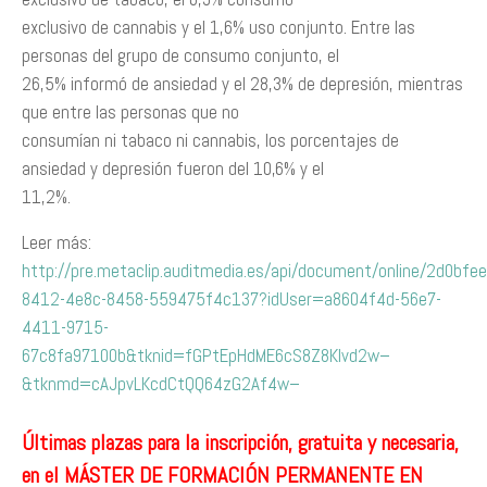
exclusivo de cannabis y el 1,6% uso conjunto. Entre las
personas del grupo de consumo conjunto, el
26,5% informó de ansiedad y el 28,3% de depresión, mientras
que entre las personas que no
consumían ni tabaco ni cannabis, los porcentajes de
ansiedad y depresión fueron del 10,6% y el
11,2%.
Leer más:
http://pre.metaclip.auditmedia.es/api/document/online/2d0bfee
8412-4e8c-8458-559475f4c137?idUser=a8604f4d-56e7-
4411-9715-
67c8fa97100b&tknid=fGPtEpHdME6cS8Z8Klvd2w–
&tknmd=cAJpvLKcdCtQQ64zG2Af4w–
Últimas plazas para la inscripción, gratuita y necesaria,
en el MÁSTER DE FORMACIÓN PERMANENTE EN