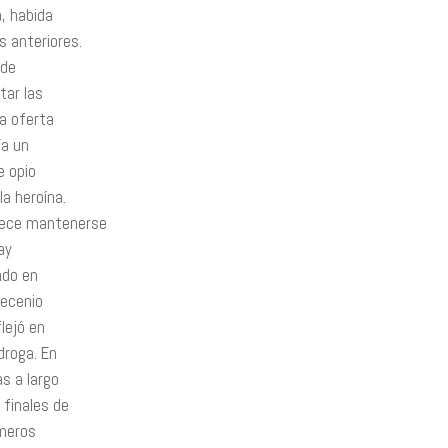
, habida
s anteriores.
 de
tar las
a oferta
ía un
e opio
a heroína.
rece mantenerse
ay
ndo en
decenio
lejó en
droga. En
s a largo
finales de
imeros