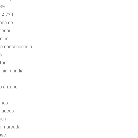
38%
e 4.770
cada de
 menor
en un
mo consecuencia
as
stán
icie mundial
 anterior,
enas
piáceos
uían
la marcada
use