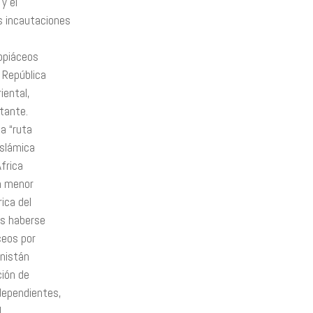
y el
s incautaciones
 opiáceos
 República
iental,
rtante.
a “ruta
Islámica
África
en menor
ica del
as haberse
ceos por
anistán
ción de
dependientes,
l