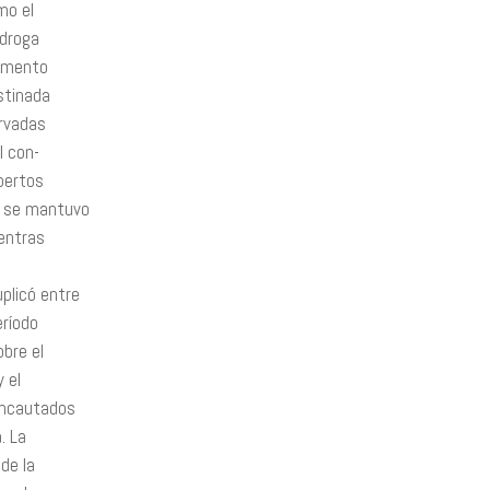
mo el
 droga
aumento
stinada
ervadas
l con-
pertos
a se mantuvo
entras
plicó entre
eríodo
obre el
 el
incautados
. La
de la