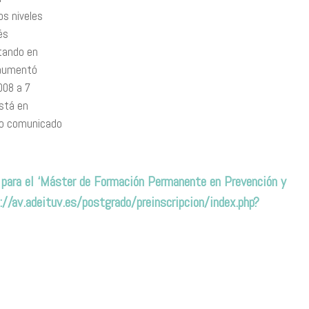
os niveles
és
tando en
 aumentó
008 a 7
está en
io comunicado
a) para el ‘Máster de Formación Permanente en Prevención y
://av.adeituv.es/postgrado/preinscripcion/index.php?