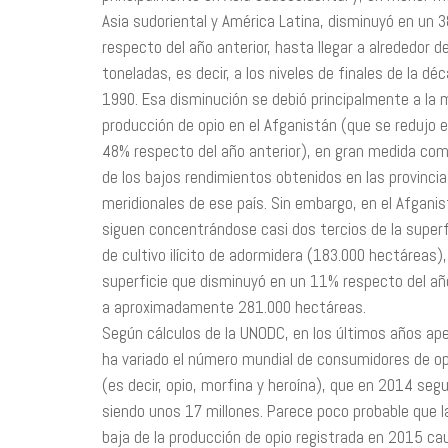
Asia sudoriental y América Latina, disminuyó en un 
respecto del año anterior, hasta llegar a alrededor d
toneladas, es decir, a los niveles de finales de la dé
1990. Esa disminución se debió principalmente a la
producción de opio en el Afganistán (que se redujo 
48% respecto del año anterior), en gran medida co
de los bajos rendimientos obtenidos en las provinci
meridionales de ese país. Sin embargo, en el Afgani
siguen concentrándose casi dos tercios de la superf
de cultivo ilícito de adormidera (183.000 hectáreas),
superficie que disminuyó en un 11% respecto del año
a aproximadamente 281.000 hectáreas.
Según cálculos de la UNODC, en los últimos años ap
ha variado el número mundial de consumidores de o
(es decir, opio, morfina y heroína), que en 2014 seg
siendo unos 17 millones. Parece poco probable que 
baja de la producción de opio registrada en 2015 ca