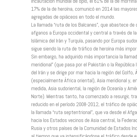
incautación mundial de opio, el 61% de la de morfina 
17% de la de heroína, comunicó en 2014 las mayore
agregadas de opiáceos en todo el mundo.
La llamada “ruta de los Balcanes”, que abastece de
afganos a Europa occidental y central a través de la
Islámica del Irán y Turquía, pasando por Europa sudor
sigue siendo la ruta de tráfico de heroína más impo
Sin embargo, ha adquirido más importancia la llamad
meridional” (que pasa por el Pakistán o la República 
del Irán y se dirige por mar hacia la región del Golfo, 
(especialmente África oriental), Asia meridional y, 
medida, Asia sudoriental, la región de Oceanía y Amér
Norte). Mientras tanto, ha comenzado a resurgir, tr
reducido en el período 2008-2012, el tráfico de opiá
la llamada “ruta septentrional”, que va desde el Afg
hacia los Estados vecinos de Asia central, la Federa
Rusia y otros países de la Comunidad de Estados In
al tiempo que va intensificándose el tráfico desde e