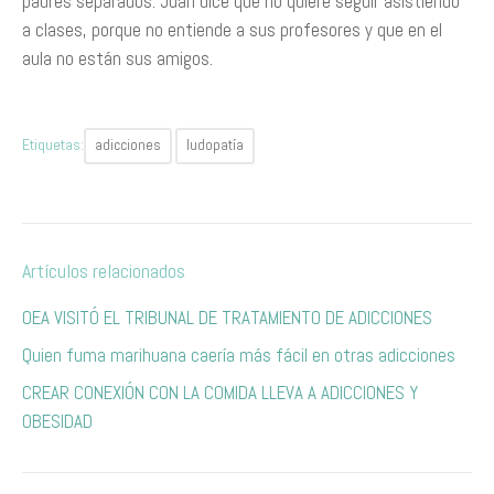
padres separados. Juan dice que no quiere seguir asistiendo
a clases, porque no entiende a sus profesores y que en el
aula no están sus amigos.
Etiquetas:
adicciones
ludopatía
Artículos relacionados
OEA VISITÓ EL TRIBUNAL DE TRATAMIENTO DE ADICCIONES
Quien fuma marihuana caería más fácil en otras adicciones
​C​REAR CONEXIÓN CON LA COMIDA LLEVA A ADICCIONES Y
OBESIDAD