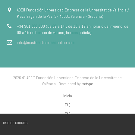
ADEIT Fundación Universidad-Empresa de la Universitat de València /
Plaza Virgen de la Paz, 3 - 46001 Valencia - (España)
+34 961 603 000 (de 09 a 14 y de 16 a 19 en horario de invierno; de
08 a 15 en horario de verano, hora española)
info@masteradiccionesonline.com
2026 © ADEIT, Fundación Universidad-Empresa de la Universitat de
València - Developed by
Ixotype
Inicio
FAQ
FAP
USO DE COOKIES
Aviso Legal
Política de privacidad