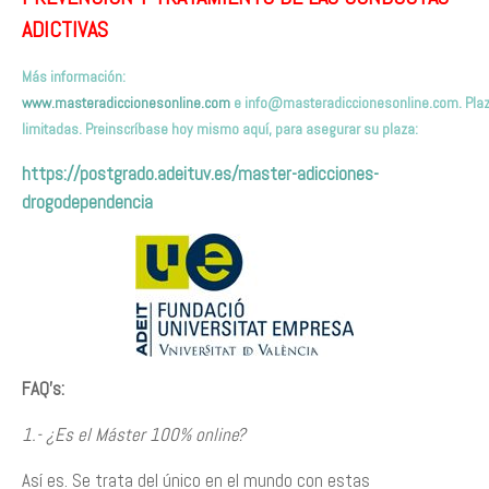
ADICTIVAS
Más información:
www.masteradiccionesonline.com
e
info@masteradiccionesonline.com
. Pla
limitadas. Preinscríbas
e hoy mismo
aquí,
para asegurar su plaza
:
https://postgrado.adeituv.es/master-adicciones-
drogodependencia
FAQ’s:
1.- ¿Es el Máster 100% online?
Así es. Se trata del único en el mundo con estas