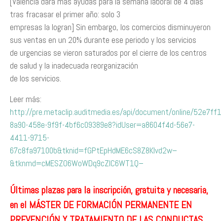
[Valencia dará más ayudas para la semana laboral de 4 días
tras fracasar el primer año: solo 3
empresas la logran] Sin embargo, los comercios disminuyeron
sus ventas en un 20% durante ese periodo y los servicios
de urgencias se vieron saturados por el cierre de los centros
de salud y la inadecuada reorganización
de los servicios.
Leer más:
http://pre.metaclip.auditmedia.es/api/document/online/52e7ff1
8a90-458e-9f9f-4bf6c09389e8?idUser=a8604f4d-56e7-
4411-9715-
67c8fa97100b&tknid=fGPtEpHdME6cS8Z8Klvd2w–
&tknmd=cMESZO6WoWDq9cZIC6WT1Q–
Últimas plazas para la inscripción, gratuita y necesaria,
en el MÁSTER DE FORMACIÓN PERMANENTE EN
PREVENCIÓN Y TRATAMIENTO DE LAS CONDUCTAS