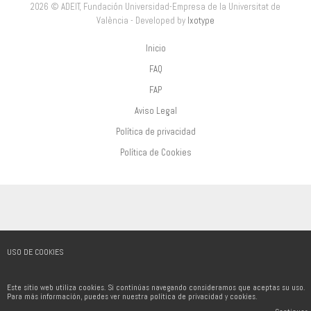
2026 © ADEIT, Fundación Universidad-Empresa de la Universitat de
València - Developed by
Ixotype
Inicio
FAQ
FAP
Aviso Legal
Política de privacidad
Política de Cookies
USO DE COOKIES
Este sitio web utiliza cookies. Si continúas navegando consideramos que aceptas su uso.
Para más información, puedes ver nuestra política de privacidad y cookies.