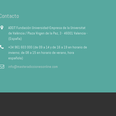
Contacto
ADEIT Fundación Universidad-Empresa de la Universitat
de València / Plaza Virgen de la Paz, 3 - 46001 Valencia -
(España)
+34 961 603 000 (de 09 a 14 y de 16 a 19 en horario de
invierno; de 08 a 15 en horario de verano, hora
española)
info@masteradiccionesonline.com
Aviso Legal
Política de privacidad
Política de Cookies