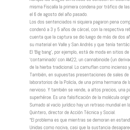
misma Fiscalía la primera condena por tráfico de las
el 6 de agosto del año pasado.
Los dos sentenciados ni siquiera pagaron pena comple
condenó a 3 y 5 años de cárcel, con la respectiva re
cuenta que la captura se dio luego de más de dos a
su material en Valle y San Andrés y que tenía tentá
El ‘Big bang’, por ejemplo, está de moda en sitios 
‘contaminado’ con AM­22, un cannabinoide (un deriv
de la hierba tradicional. Lo camuflan como incienso
También, en supuestas presentaciones de sales de ba
laboratorios de la Policía, de una prima hermana d
nervioso. Y también se vende, a altos precios, una p
superhéroe. Es una falsificación de la molécula orig
Sumado al vacío jurídico hay un retraso mundial en la 
Quintero, director de Acción Técnica y Social.
“El problema es que mientras se demoran en estandar
Unidas como nociva, casi que la sustancia desapare