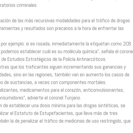
ratorios criminales.
cación de las más recursivas modalidades para el tráfico de drogas
ramientas y resultados son precarios a la hora de enfrentar las
lla, por ejemplo: si es rosada, inmediatamente la etiquetan como 2CB.
no podemos establecer cuál es su molécula química”, señala el corone
 de Estudios Estratégicos de la Policía Antinarcóticos.
ntras que los traficantes siguen incrementando sus ganancias y
udades, sino en las regiones, también van en aumento los casos de
tipo de sustancias, a veces con componentes mortales.
ilizantes, medicamentos para el corazón, anticonvulsionantes,
consumidores”, advierte el coronel Tunjano.
ón de establecer una dosis mínima para las drogas sintéticas, se
alizar el Estatuto de Estupefacientes, que lleva más de tres
bién la de penalizar el tráfico de medicinas de uso restringido, que