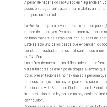
A pesar de haber sido capturado en flagrancia en Bo
pesos en drogas sintéticas en un maletín, un hombr
recuperó su libertad.
La Policía lo capturó llevando cuatro tiras de papel
mundo de las drogas. Pero no pudieron avanzar en s
no hubo manera de establecer, con pruebas de laborat
Este es solo uno de los casos que evidencian los bo
siendo aprovechados por los traficantes que muev
de 24 años.
Las cifras demuestran las dificultades que enfrentan
y distribuidores de ese tipo de drogas. Mientras qu
otras presentaciones), no hay una sola persona que 
“En nuestra legislación hay un gran vacío sobre las 
Seccionales y de Seguridad Ciudadana de la Fiscalía
interpretación de la ley porque no hay dosis mínima 
distribuidor”.
Aunque las drogas sintéticas se conocen en Colomb