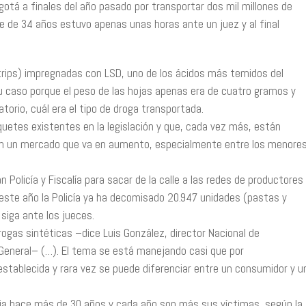
gotá a finales del año pasado por transportar dos mil millones de
e de 34 años estuvo apenas unas horas ante un juez y al final
 (trips) impregnadas con LSD, uno de los ácidos más temidos del
u caso porque el peso de las hojas apenas era de cuatro gramos y
orio, cuál era el tipo de droga transportada.
quetes existentes en la legislación y que, cada vez más, están
en un mercado que va en aumento, especialmente entre los menore
 Policía y Fiscalía para sacar de la calle a las redes de productores
e este año la Policía ya ha decomisado 20.947 unidades (pastas y
siga ante los jueces.
drogas sintéticas –dice Luis González, director Nacional de
 General– (…). El tema se está manejando casi que por
establecida y rara vez se puede diferenciar entre un consumidor y u
ia hace más de 30 años y cada año son más sus víctimas, según la