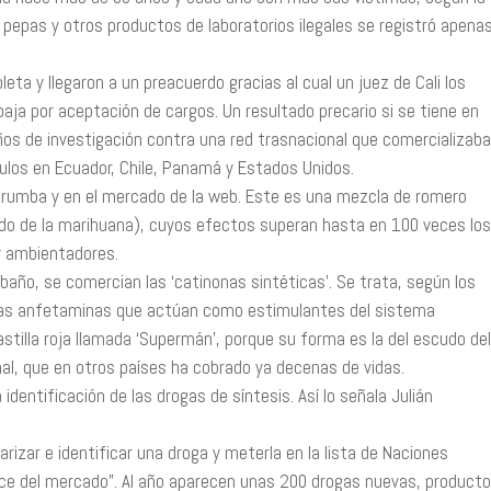
 pepas y otros productos de laboratorios ilegales se registró apena
ta y llegaron a un preacuerdo gracias al cual un juez de Cali los
baja por aceptación de cargos. Un resultado precario si se tiene en
ños de investigación contra una red trasnacional que comercializaba
culos en Ecuador, Chile, Panamá y Estados Unidos.
de rumba y en el mercado de la web. Este es una mezcla de romero
ado de la marihuana), cuyos efectos superan hasta en 100 veces los
 y ambientadores.
ño, se comercian las ‘catinonas sintéticas’. Se trata, según los
e las anfetaminas que actúan como estimulantes del sistema
astilla roja llamada ‘Supermán’, porque su forma es la del escudo del
inal, que en otros países ha cobrado ya decenas de vidas.
identificación de las drogas de síntesis. Así lo señala Julián
izar e identificar una droga y meterla en la lista de Naciones
ce del mercado”. Al año aparecen unas 200 drogas nuevas, producto