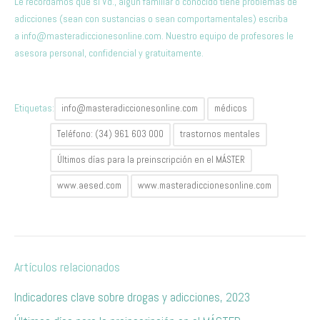
Le recordamos que si Vd., algún familiar o conocido tiene problemas de
adicciones (sean con sustancias o sean comportamentales) escriba
a
info@masteradiccionesonline.com
. Nuestro equipo de profesores le
asesora personal, confidencial y gratuitamente.
Etiquetas:
info@masteradiccionesonline.com
médicos
Teléfono: (34) 961 603 000
trastornos mentales
Últimos días para la preinscripción en el MÁSTER
www.aesed.com
www.masteradiccionesonline.com
Artículos relacionados
Indicadores clave sobre drogas y adicciones, 2023