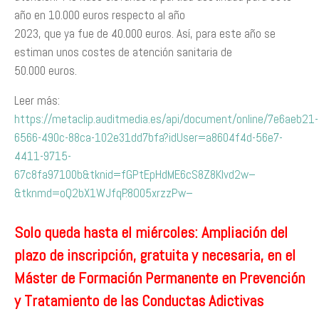
año en 10.000 euros respecto al año
2023, que ya fue de 40.000 euros. Así, para este año se
estiman unos costes de atención sanitaria de
50.000 euros.
Leer más:
https://metaclip.auditmedia.es/api/document/online/7e6aeb21-
6566-490c-88ca-102e31dd7bfa?idUser=a8604f4d-56e7-
4411-9715-
67c8fa97100b&tknid=fGPtEpHdME6cS8Z8Klvd2w–
&tknmd=oQ2bX1WJfqP.8O05xrzzPw–
Solo queda hasta el miércoles: Ampliación del
plazo de inscripción, gratuita y necesaria, en el
Máster de Formación Permanente en Prevención
y Tratamiento de las Conductas Adictivas