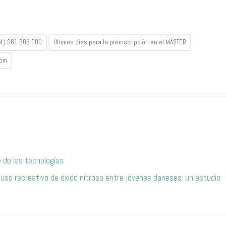
34) 961 603 000
Últimos días para la preinscripción en el MÁSTER
com
e de las tecnologías
 uso recreativo de óxido nitroso entre jóvenes daneses: un estudio