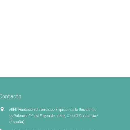
Contacto
ADEIT Fundación Universidad-Empresa de la Universitat
de València / Plaza Virgen de la Paz, 3 - 46001 Valencia -
(España)