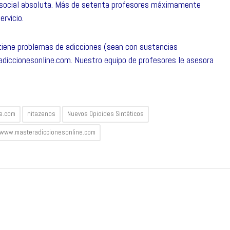
d social absoluta. Más de setenta profesores máximamente
ervicio.
 tiene problemas de adicciones (sean con sustancias
diccionesonline.com
. Nuestro equipo de profesores le asesora
e.com
nitazenos
Nuevos Opioides Sintéticos
www.masteradiccionesonline.com