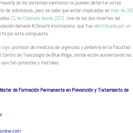
mayoría de los sistemas sanitarios no pueden detectar estas
to de sobredosis, pero se sabe que están implicadas en
más de 20
luidas
11 en Colorado desde 2021
. Una de las dos muertes del
ulación llamada N-Desetil etonitazeno, que fue
identificada por un
uerte por este compuesto.
stege
, profesor de medicina de urgencias y pediatría en la Facultad
 del Centro de Toxicología de Blue Ridge, donde están aumentando las
os son tan potentes y mortales.
Máster de Formación Permanente en Prevención y Tratamiento de
s:
online.com