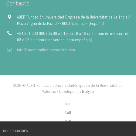
Contacto
ADEIT Fundación Universidad-Empresa de la Universitat de València /
Plaza Virgen de la Paz, 3 - 46001 Valencia - (España)
+34 961 603 000 (de 09 a 14 y de 16 a 19 en horario de invierno; de
08 a 15 en horario de verano, hora española)
info@masteradiccionesonline.com
2026 © ADEIT, Fundación Universidad-Empresa de la Universitat de
València - Developed by
Ixotype
Inicio
FAQ
FAP
USO DE COOKIES
Aviso Legal