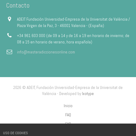
Contacto
ADEIT Fundación Universidad-Empresa de la Universitat de València /
Plaza Virgen de la Paz, 3 - 46001 Valencia - (España)
+34 961 603 000 (de 09 a 14 y de 16 a 19 en horario de invierno; de
08 a 15 en horario de verano, hora española)
info@masteradiccionesonline.com
2026 © ADEIT, Fundación Universidad-Empresa de la Universitat de
València - Developed by
Ixotype
Inicio
FAQ
FAP
USO DE COOKIES
Aviso Legal