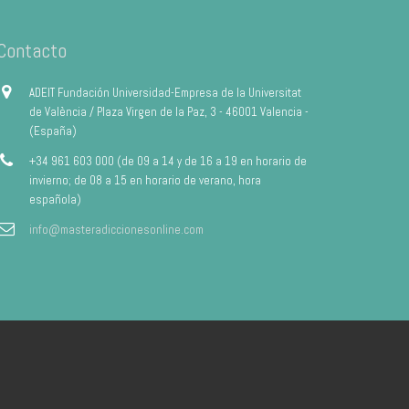
Contacto
ADEIT Fundación Universidad-Empresa de la Universitat
de València / Plaza Virgen de la Paz, 3 - 46001 Valencia -
(España)
+34 961 603 000 (de 09 a 14 y de 16 a 19 en horario de
invierno; de 08 a 15 en horario de verano, hora
española)
info@masteradiccionesonline.com
Aviso Legal
Política de privacidad
Política de Cookies