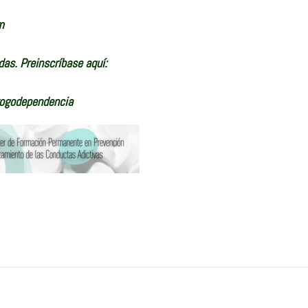
m
adas. Preinscríbase aquí:
rogodependencia