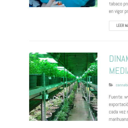
tabaco pr
en vigor 
LEER M
DINA
MEDI
cannab
Fuente: w
exportaci
cada vez 
marihuana