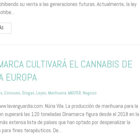
ohibiendo su venta a las generaciones futuras. Actualmente, la ley
prohíbe…
ÁS
MARCA CULTIVARÁ EL CANNABIS DE
A EUROPA
is
,
Consumo
,
Drogas
,
Leyes
,
Marihuana
,
MÁSTER
,
Negocio
ww.lavanguardia.com. Núria Vila. La producción de marihuana para la
ón superará las 120 toneladas Dinamarca figura desde el 2018 en la
más extensa lista de países que han optado por despenalizar la
 para fines terapéuticos. De…