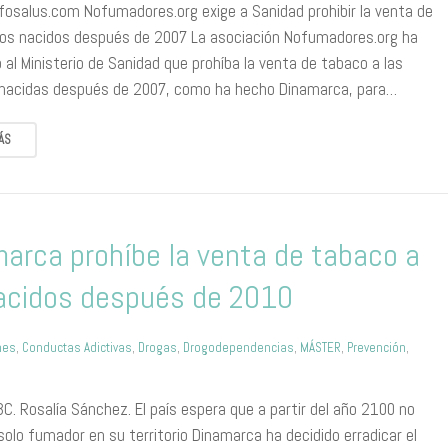
nfosalus.com Nofumadores.org exige a Sanidad prohibir la venta de
los nacidos después de 2007 La asociación Nofumadores.org ha
al Ministerio de Sanidad que prohíba la venta de tabaco a las
nacidas después de 2007, como ha hecho Dinamarca, para…
ÁS
arca prohíbe la venta de tabaco a
acidos después de 2010
nes
,
Conductas Adictivas
,
Drogas
,
Drogodependencias
,
MÁSTER
,
Prevención
,
C. Rosalía Sánchez. El país espera que a partir del año 2100 no
olo fumador en su territorio Dinamarca ha decidido erradicar el