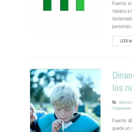
Fuente: i
tabaco a 
reclamado 
personas 
LEER M
Dinam
los n
Adiccio
Tratamiento
Fuente: AB
quede un s