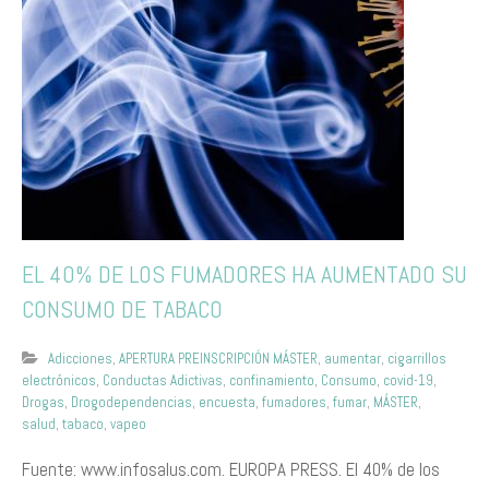
EL 40% DE LOS FUMADORES HA AUMENTADO SU
CONSUMO DE TABACO
Adicciones
,
APERTURA PREINSCRIPCIÓN MÁSTER
,
aumentar
,
cigarrillos
electrónicos
,
Conductas Adictivas
,
confinamiento
,
Consumo
,
covid-19
,
Drogas
,
Drogodependencias
,
encuesta
,
fumadores
,
fumar
,
MÁSTER
,
salud
,
tabaco
,
vapeo
Fuente: www.infosalus.com. EUROPA PRESS. El 40% de los