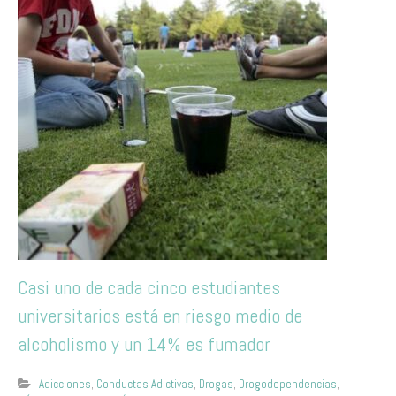
Casi uno de cada cinco estudiantes
universitarios está en riesgo medio de
alcoholismo y un 14% es fumador
Adicciones
,
Conductas Adictivas
,
Drogas
,
Drogodependencias
,