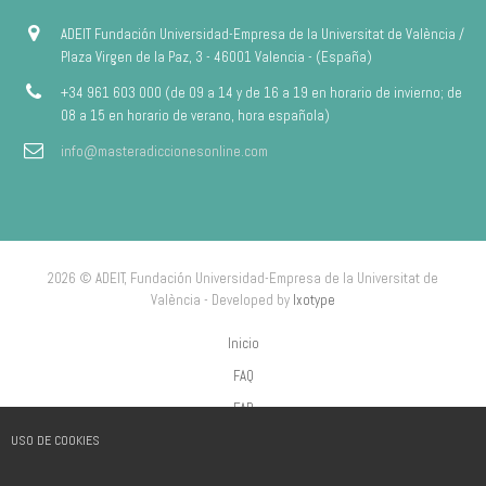
ADEIT Fundación Universidad-Empresa de la Universitat de València /
Plaza Virgen de la Paz, 3 - 46001 Valencia - (España)
+34 961 603 000 (de 09 a 14 y de 16 a 19 en horario de invierno; de
08 a 15 en horario de verano, hora española)
info@masteradiccionesonline.com
2026 © ADEIT, Fundación Universidad-Empresa de la Universitat de
València - Developed by
Ixotype
Inicio
FAQ
FAP
USO DE COOKIES
Aviso Legal
Política de privacidad