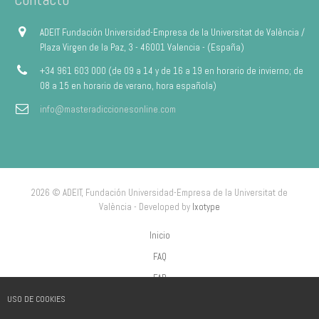
ADEIT Fundación Universidad-Empresa de la Universitat de València /
Plaza Virgen de la Paz, 3 - 46001 Valencia - (España)
+34 961 603 000 (de 09 a 14 y de 16 a 19 en horario de invierno; de
08 a 15 en horario de verano, hora española)
info@masteradiccionesonline.com
2026 © ADEIT, Fundación Universidad-Empresa de la Universitat de
València - Developed by
Ixotype
Inicio
FAQ
FAP
USO DE COOKIES
Aviso Legal