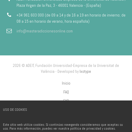
Plaza Virgen de la Paz, 3 - 46001 Valencia - (España)
+34 961 603 000 (de 09 a 14 y de 16 a 19 en horario de invierno; de
08 a 15 en horario de verano, hora española)
info@masteradiccionesonline.com
2026 © ADEIT, Fundación Universidad-Empresa de la Universitat de
València - Developed by
Ixotype
Inicio
FAQ
FAP
USO DE COOKIES
Aviso Legal
Política de privacidad
Este sitio web utiliza cookies. Si continúas navegando consideramos que aceptas su
Política de Cookies
uso. Para más información, puedes ver nuestra política de privacidad y cookies.