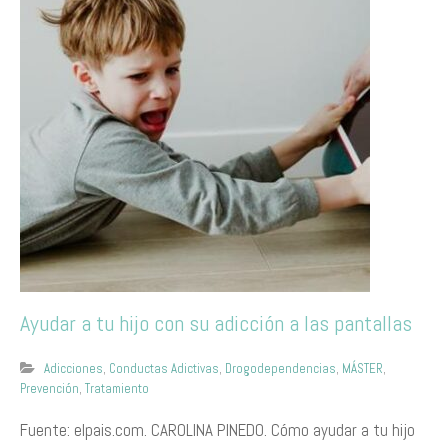
Ayudar a tu hijo con su adicción a las pantallas
Adicciones
,
Conductas Adictivas
,
Drogodependencias
,
MÁSTER
,
Prevención
,
Tratamiento
Fuente: elpais.com. CAROLINA PINEDO. Cómo ayudar a tu hijo