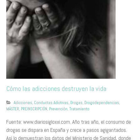
Cómo las adicciones destruyen la vida
Adicciones
,
Conductas Adictivas
,
Drogas
,
Drogodependencias
,
MÁSTER
,
PREINSCRIPCIÓN
,
Prevención
,
Tratamiento
Fuente: www.diariosigloxxi.com. Año tras año, el consumo de
drogas se dispara en España y crece a pasos agigantados.
Así lo demuestran los datos del Ministerio de Sanidad, donde