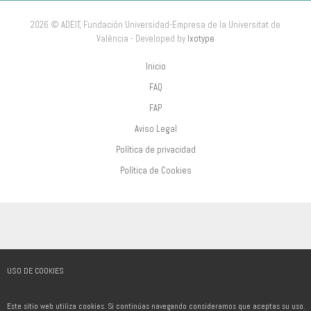
2026 © ADEIT, Fundación Universidad-Empresa de la Universitat de
València - Developed by
Ixotype
Inicio
FAQ
FAP
Aviso Legal
Política de privacidad
Política de Cookies
USO DE COOKIES
Este sitio web utiliza cookies. Si continúas navegando consideramos que aceptas su uso.