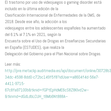
El trastorno por uso de videojuegos o gaming disorder está
incluido en la última edición de la
Clasificación Internacional de Enfermedades de la OMS, de
2018. Desde ese año, la adicción a los
videojuegos entre los adolescentes españoles ha aumentado
del 6.1% al 7.1% en 2021, según la
Encuesta sobre el Uso de Drogas en Enseñanzas Secundarias
en España (ESTUDES), que realiza la
Delegación del Gobierno para el Plan Nacional sobre Drogas.
Leer más:
http://pre.metaclip.auditmedia.es/api/document/online/30728b
34dc-4598-8dd0-c72bc149f5f8?idUser=a8604f4d-56e7-
4411-9715-
67c8fa97100b&tknid=fGPtEpHdME6cS8Z8Klvd2w–
&tknmd=dGdLdbLCUH_t8Mb6Nt888A–