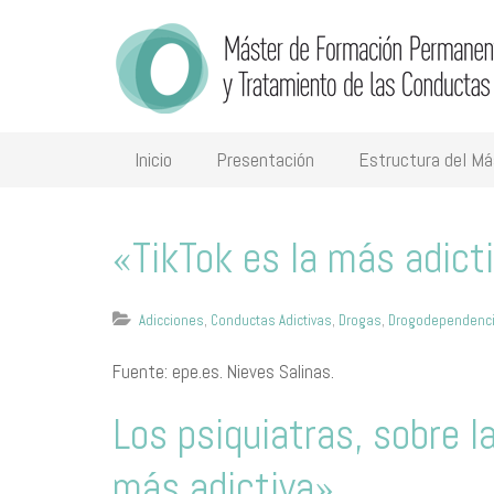
Inicio
Presentación
Estructura del Má
«TikTok es la más adict
Adicciones
,
Conductas Adictivas
,
Drogas
,
Drogodependenc
Fuente: epe.es. Nieves Salinas.
Los psiquiatras, sobre l
más adictiva»