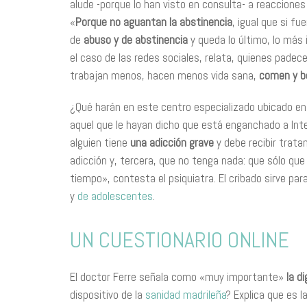
alude -porque lo han visto en consulta- a reacciones
«
Porque no aguantan la abstinencia
, igual que si f
de
abuso y de abstinencia
y queda lo último, lo más
el caso de las redes sociales, relata, quienes padec
trabajan menos, hacen menos vida sana,
comen y 
¿Qué harán en este centro especializado ubicado en
aquel que le hayan dicho que está enganchado a Int
alguien tiene
una adicción grave
y debe recibir trata
adicción y, tercera, que no tenga nada: que sólo qu
tiempo», contesta el psiquiatra. El cribado sirve par
y
de adolescentes
.
UN CUESTIONARIO ONLINE
El doctor Ferre señala como «muy importante»
la d
dispositivo de la
sanidad madrileña
? Explica que es 