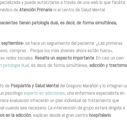
ecializada y puede autocitarse a través de una web lo que facilita
l médico de
Atención Primaria
ni el centro de Salud Mental.
 pacientes tienen patología dual, es decir, de forma simultánea,
a septiembre-
se hace un seguimiento del paciente. ¿Las primeras
 sexo, compras… Porque los más jóvenes ahora están fuera»,
las redes sociales.
Resalta un aspecto importante
. En casi un cien
en
patología dual
, es decir, de forma simultánea,
adicción y trastorno
uto de
Psiquiatría y Salud Mental
del Gregorio Marañón y lo integran u
 un psicólogo
experto en adicciones
, una enfermera especialista en
primera evaluación ofrecerán un plan individual de tratamiento que
upal cuando sea necesario. La intervención de grupo estará dirigida a
os en la adicción
, explican desde el gran centro
hospitalario