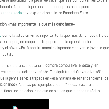
cierta hostilidad
. Y, a pesar de saber que ese comportamiento va a
hacerlo. Ahora, apliquemos esos conceptos a las apuestas, al
las
redes sociales
«, explica el psiquiatra
Francisco Ferre
.
icción «más importante, la que más daño hace».
e
como la adicción «más importante, la que más daño hace». Indica
s, en bingos, en máquinas tragaperras…- la apuesta online ha
a y el póker
. «
Está absolutamente disparado
y es gente joven la que
, detalla.
ha más distancia, estaría la
compra compulsiva, el sexo y, en
 estamos estudiando», añade. El psiquiatra del Gregorio Marañón
que la gente se vio atrapada en «esa maraña de estar pendiente, de
lucionando
«. Apunta, por ejemplo, a los
influencer
y aclara, una
 tiene una adicción, sino que es alguien que le saca un rédito.