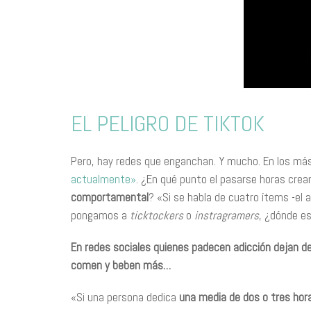
EL PELIGRO DE TIKTOK
Pero, hay redes que enganchan. Y mucho. En los má
actualmente»
. ¿En qué punto el pasarse horas crea
comportamental
? «Si se habla de cuatro ítems -el 
pongamos a
ticktockers
o
instragramers
, ¿dónde es
En redes sociales quienes padecen adicción dejan d
comen y beben más…
«Si una persona dedica
una media de dos o tres hor