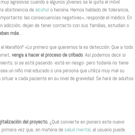
 muy agresivas cuando a algunos jóvenes se le quita el móvil.
uera abstinencia de
alcohol
o heroína. Hemos hablado de tolerancia,
 importante: las consecuencias negativas», responde el médico. En
en adicción, dejan de tener contacto con sus familias, estudian o
beben más
…
 el Marañón? «Lo primero que queremos la es detección. Que a todo
ernet,
venga a hacer el proceso de cribado
. Así podemos decir si
miento; si se está pasando -está en riesgo- pero todavía no tiene
e sea un niño mal educado o una persona que utiliza muy mal su
a situar a cada paciente en su nivel de gravedad. Se hará de adultos
igitalización del proyecto.
¿Qué convierte en pionero este nuevo
la primera vez que, en materia de
salud mental
, el usuario puede