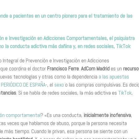
ende a pacientes en un centro pionero para el tratamiento de las
ión e Investigación en Adicciones Comportamentales, el psiquiatra
mo la conducta adictiva más dañina y, en redes sociales, TikTok
 Integral de Prevención e Investigación en Adicciones
 que coordina el doctor
Francisco Ferre
.
AdCom Madrid
es un
recurso
nuevas tecnologías y otras como la dependencia
a las apuestas
 PERIÓDICO DE ESPAÑA
-, el
sexo
o las compras compulsivas. Es decir
stancias
. Si se habla de redes sociales, la más adictiva es
TikTok
,
ción comportamental
? «Es una conducta,
inicialmente inofensiva
,
antas veces que hablamos de abuso, porque la persona necesita
e más tiempo. Cuando le privan, esa persona se siente con un