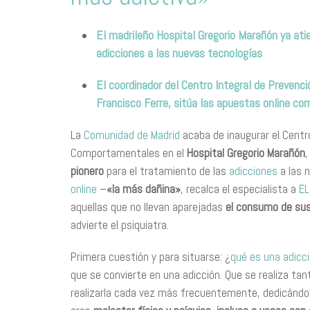
El madrileño Hospital Gregorio Marañón ya ati
adicciones a las nuevas tecnologías
El coordinador del Centro Integral de Prevenc
Francisco Ferre, sitúa las apuestas online co
La
Comunidad de Madrid
acaba de inaugurar el Centro
Comportamentales en el
Hospital Gregorio Marañón
,
pionero
para el tratamiento de las
adicciones
a las 
online
–
«la más dañina»
, recalca el especialista a
EL
aquellas que no llevan aparejadas
el consumo de su
advierte el psiquiatra.
Primera cuestión y para situarse: ¿
qué es una adic
que se convierte en una adicción. Que se realiza t
realizarla cada vez más frecuentemente, dedicándol