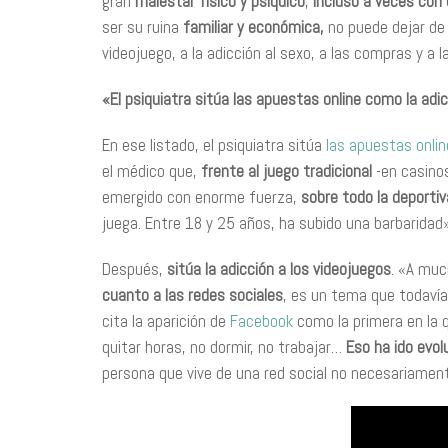
gran
malestar físico y psíquico
,
incluso a veces con 
ser su ruina
familiar y económica,
no puede dejar de 
videojuego, a la adicción al sexo, a las compras y a 
«El psiquiatra sitúa las apuestas online como la ad
En ese listado, el psiquiatra sitúa
las apuestas onlin
el médico que,
frente al juego tradicional
-en casino
emergido con enorme fuerza,
sobre todo la deportiv
juega. Entre 18 y 25 años, ha subido una barbaridad»
Después,
sitúa la adicción a los videojuegos
. «A muc
cuanto a las redes sociales
, es un tema que todavía
cita la aparición de
Facebook
como la primera en la 
quitar horas, no dormir, no trabajar…
Eso ha ido evo
persona que vive de una red social no necesariamente