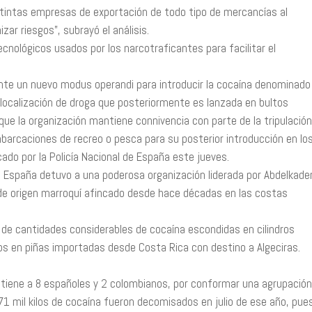
stintas empresas de exportación de todo tipo de mercancías al
ar riesgos”, subrayó el análisis.
nológicos usados por los narcotraficantes para facilitar el
te un nuevo modus operandi para introducir la cocaína denominado
eolocalización de droga que posteriormente es lanzada en bultos
e la organización mantiene connivencia con parte de la tripulación
barcaciones de recreo o pesca para su posterior introducción en lo
ado por la Policía Nacional de España este jueves.
de España detuvo a una poderosa organización liderada por Abdelkade
e de origen marroquí afincado desde hace décadas en las costas
o de cantidades considerables de cocaína escondidas en cilindros
dos en piñas importadas desde Costa Rica con destino a Algeciras.
etiene a 8 españoles y 2 colombianos, por conformar una agrupación
71 mil kilos de cocaína fueron decomisados en julio de ese año, pue