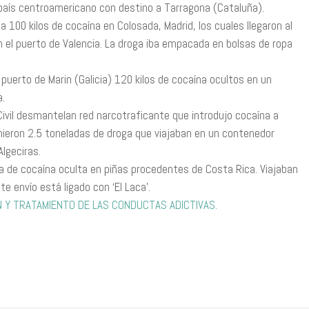
país centroamericano con destino a Tarragona (Cataluña).
 100 kilos de cocaína en Colosada, Madrid, los cuales llegaron al
 el puerto de Valencia. La droga iba empacada en bolsas de ropa
puerto de Marin (Galicia) 120 kilos de cocaína ocultos en un
.
Civil desmantelan red narcotraficante que introdujo cocaína a
nieron 2.5 toneladas de droga que viajaban en un contenedor
Algeciras.
 de cocaína oculta en piñas procedentes de Costa Rica. Viajaban
e envío está ligado con ‘El Laca’.
Y TRATAMIENTO DE LAS CONDUCTAS ADICTIVAS.