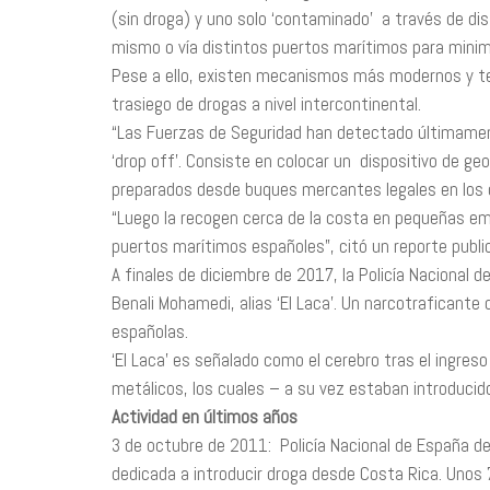
(sin droga) y uno solo ‘contaminado’ a través de di
mismo o vía distintos puertos marítimos para minimiz
Pese a ello, existen mecanismos más modernos y tec
trasiego de drogas a nivel intercontinental.
“Las Fuerzas de Seguridad han detectado últimamen
‘drop off’. Consiste en colocar un dispositivo de g
preparados desde buques mercantes legales en los qu
“Luego la recogen cerca de la costa en pequeñas em
puertos marítimos españoles”, citó un reporte public
A finales de diciembre de 2017, la Policía Nacional 
Benali Mohamedi, alias ‘El Laca’. Un narcotraficant
españolas.
‘El Laca’ es señalado como el cerebro tras el ingres
metálicos, los cuales – a su vez­ estaban introduci
Actividad en últimos años
3 de octubre de 2011: Policía Nacional de España d
dedicada a introducir droga desde Costa Rica. Unos 