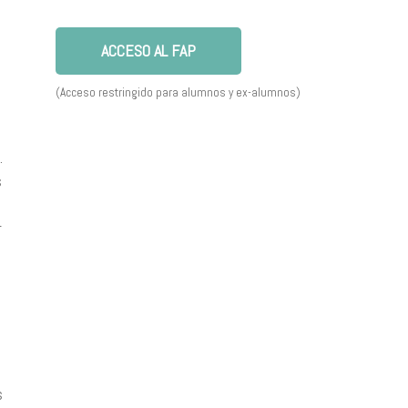
ACCESO AL FAP
(Acceso restringido para alumnos y ex-alumnos)
.
s
r
s