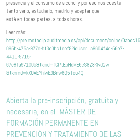
presencia y el consumo de alcohol y por eso nos cuesta
tanto verlo, estudiarlo, medirlo y aceptar que
está en todas partes, a todas horas.
Leer más:
http://pre.metaclip.auditmedia.es/api/document/online/0abdc16
095b-475a-977d-bf3e0bc1eef8?idUser=a8604f4d-56e7-
4411-9715-
67c8fa97100b&tknid=fGPtEpHdME6cS8Z8Klvd2w–
&tknmd=kXOAEYhIwE3Bnw8Q5Tou4Q–
Abierta la pre-inscripción, gratuita y
necesaria, en el MÁSTER DE
FORMACIÓN PERMANENTE EN
PREVENCIÓN Y TRATAMIENTO DE LAS