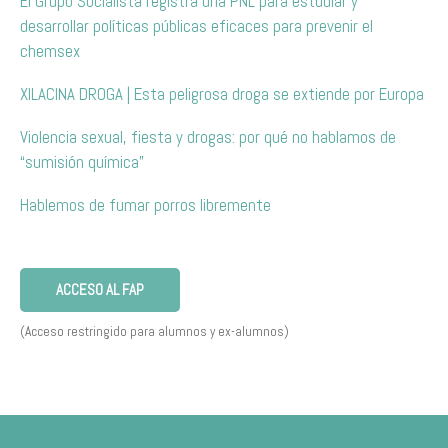
El Grupo Socialista registra una PNL para estudiar y
desarrollar políticas públicas eficaces para prevenir el
chemsex
XILACINA DROGA | Esta peligrosa droga se extiende por Europa
Violencia sexual, fiesta y drogas: por qué no hablamos de
“sumisión química”
Hablemos de fumar porros libremente
ACCESO AL FAP
(Acceso restringido para alumnos y ex-alumnos)