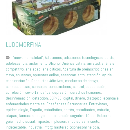
LUDOMORFINA
"nueva normalidad"
,
Adicciones
,
adicciones tecnológicas
,
adicto
,
adolescencia
,
aislamiento
,
Alcohol
,
América Latina
,
amistad
,
análisis
competitivo
,
ansiedad
,
ansiolíticos
,
Apertura de preinscripciones en
mayo
,
apuestas
,
apuestas online
,
asesoramiento
,
atención
,
ayuda
,
concienciación
,
Conductas Adictivas
,
conductas de riesgo
,
consecuencias
,
consejos
,
consumidores
,
control
,
cooperación
,
correlación
,
covid-19
,
daños
,
depresión
,
derechos humanos
,
desinformación
,
detección
,
DGPNSD
,
digital
,
dinero
,
distópico
,
economía
,
enfermedades mentales
,
Enseñanzas Secundarias
,
Entrevistas
,
epidemiología
,
España
,
estadística
,
estrés
,
estudiantes
,
estudio
,
etapas
,
fármacos
,
fatiga
,
fiesta
,
función cognitiva
,
fútbol
,
Gobierno
,
guía
,
hecho social
,
impacto
,
implosión
,
impulsores
,
incierto
,
indetectable
,
industria
,
info@masteradiccionesonline.com
,