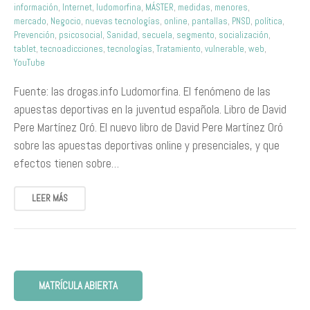
información
,
Internet
,
ludomorfina
,
MÁSTER
,
medidas
,
menores
,
mercado
,
Negocio
,
nuevas tecnologías
,
online
,
pantallas
,
PNSD
,
política
,
Prevención
,
psicosocial
,
Sanidad
,
secuela
,
segmento
,
socialización
,
tablet
,
tecnoadicciones
,
tecnologías
,
Tratamiento
,
vulnerable
,
web
,
YouTube
Fuente: las drogas.info Ludomorfina. El fenómeno de las
apuestas deportivas en la juventud española. Libro de David
Pere Martínez Oró. El nuevo libro de David Pere Martínez Oró
sobre las apuestas deportivas online y presenciales, y que
efectos tienen sobre…
LEER MÁS
MATRÍCULA ABIERTA