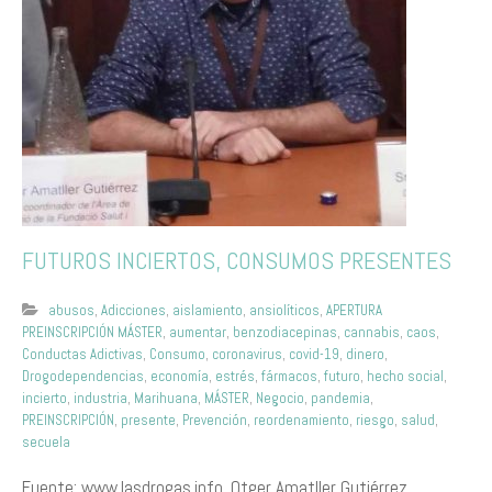
FUTUROS INCIERTOS, CONSUMOS PRESENTES
abusos
,
Adicciones
,
aislamiento
,
ansiolíticos
,
APERTURA
PREINSCRIPCIÓN MÁSTER
,
aumentar
,
benzodiacepinas
,
cannabis
,
caos
,
Conductas Adictivas
,
Consumo
,
coronavirus
,
covid-19
,
dinero
,
Drogodependencias
,
economía
,
estrés
,
fármacos
,
futuro
,
hecho social
,
incierto
,
industria
,
Marihuana
,
MÁSTER
,
Negocio
,
pandemia
,
PREINSCRIPCIÓN
,
presente
,
Prevención
,
reordenamiento
,
riesgo
,
salud
,
secuela
Fuente: www.lasdrogas.info. Otger Amatller Gutiérrez.