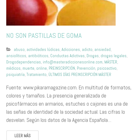
NO SON PASTILLAS DE GOMA
abuso
,
actividades lúdicas
,
Adicciones
,
adicto
,
ansiedad
,
ansiolíticos
,
antibióticos
,
Conductas Adictivas
,
Drogas
,
drogas legales
,
Drogodependencias
,
info@masteradiccionesonline.com
,
MÁSTER
,
médicos
,
muerte
,
online
,
PREINSCRIPCIÓN
,
Prevención
,
psicoactivo
,
psiquiatría
,
Tratamiento
,
ÚLTIMOS DÍAS PREINSCRIPCIÓN MÁSTER
Fuente: www.pikaramagazine.com. En multitud de formatos,
colores y tamaños. La presencia generalizada de
psicofármacos en armarios, estuches o cajones es una de
las señas de identidad de la sociedad actual. Las cifras lo
desvelan. Según los datos de la Agencia Española…
LEER MÁS