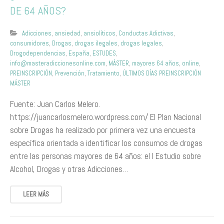
DE 64 AÑOS?
Adicciones
,
ansiedad
,
ansiolíticos
,
Conductas Adictivas
,
consumidores
,
Drogas
,
drogas ilegales
,
drogas legales
,
Drogodependencias
,
España
,
ESTUDES
,
info@masteradiccionesonline.com
,
MÁSTER
,
mayores 64 años
,
online
,
PREINSCRIPCIÓN
,
Prevención
,
Tratamiento
,
ÚLTIMOS DÍAS PREINSCRIPCIÓN
MÁSTER
Fuente: Juan Carlos Melero.
https://juancarlosmelero.wordpress.com/ El Plan Nacional
sobre Drogas ha realizado por primera vez una encuesta
específica orientada a identificar los consumos de drogas
entre las personas mayores de 64 años: el I Estudio sobre
Alcohol, Drogas y otras Adicciones…
LEER MÁS