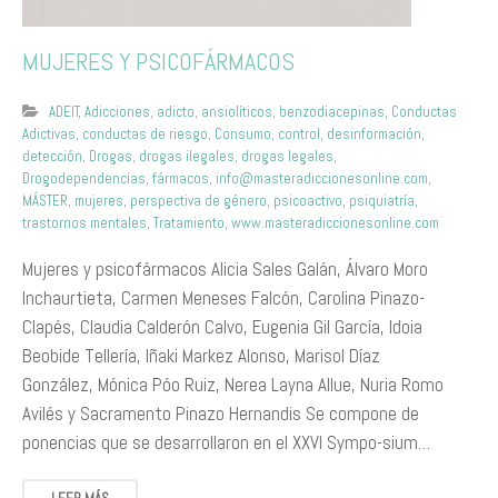
MUJERES Y PSICOFÁRMACOS
ADEIT
,
Adicciones
,
adicto
,
ansiolíticos
,
benzodiacepinas
,
Conductas
Adictivas
,
conductas de riesgo
,
Consumo
,
control
,
desinformación
,
detección
,
Drogas
,
drogas ilegales
,
drogas legales
,
Drogodependencias
,
fármacos
,
info@masteradiccionesonline.com
,
MÁSTER
,
mujeres
,
perspectiva de género
,
psicoactivo
,
psiquiatría
,
trastornos mentales
,
Tratamiento
,
www.masteradiccionesonline.com
Mujeres y psicofármacos Alicia Sales Galán, Álvaro Moro
Inchaurtieta, Carmen Meneses Falcón, Carolina Pinazo-
Clapés, Claudia Calderón Calvo, Eugenia Gil García, Idoia
Beobide Tellería, Iñaki Markez Alonso, Marisol Díaz
González, Mónica Póo Ruiz, Nerea Layna Allue, Nuria Romo
Avilés y Sacramento Pinazo Hernandis Se compone de
ponencias que se desarrollaron en el XXVI Sympo-sium…