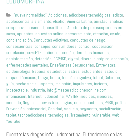
LUDOMORFINA
"nueva normalidad"
,
Adicciones
,
adicciones tecnológicas
,
adicto
,
adolescencia
,
aislamiento
,
Alcohol
,
América Latina
,
amistad
,
análisis
competitivo
,
ansiedad
,
ansiolíticos
,
Apertura de preinscripciones en
mayo
,
apuestas
,
apuestas online
,
asesoramiento
,
atención
,
ayuda
,
concienciación
,
Conductas Adictivas
,
conductas de riesgo
,
consecuencias
,
consejos
,
consumidores
,
control
,
cooperación
,
correlación
,
covid-19
,
daños
,
depresión
,
derechos humanos
,
desinformación
,
detección
,
DGPNSD
,
digital
,
dinero
,
distópico
,
economía
,
enfermedades mentales
,
Enseñanzas Secundarias
,
Entrevistas
,
epidemiología
,
España
,
estadística
,
estrés
,
estudiantes
,
estudio
,
etapas
,
fármacos
,
fatiga
,
fiesta
,
función cognitiva
,
fútbol
,
Gobierno
,
guía
,
hecho social
,
impacto
,
implosión
,
impulsores
,
incierto
,
indetectable
,
industria
,
info@masteradiccionesonline.com
,
información
,
Internet
,
ludomorfina
,
MÁSTER
,
medidas
,
menores
,
mercado
,
Negocio
,
nuevas tecnologías
,
online
,
pantallas
,
PNSD
,
política
,
Prevención
,
psicosocial
,
Sanidad
,
secuela
,
segmento
,
socialización
,
tablet
,
tecnoadicciones
,
tecnologías
,
Tratamiento
,
vulnerable
,
web
,
YouTube
Fuente: las drogas.info Ludomorfina. El fenómeno de las