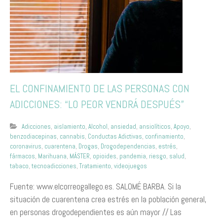
EL CONFINAMIENTO DE LAS PERSONAS CON
ADICCIONES: “LO PEOR VENDRÁ DESPUÉS”
Adicciones
,
aislamiento
,
Alcohol
,
ansiedad
,
ansiolíticos
,
Apoyo
,
benzodiacepinas
,
cannabis
,
Conductas Adictivas
,
confinamiento
,
coronavirus
,
cuarentena
,
Drogas
,
Drogodependencias
,
estrés
,
fármacos
,
Marihuana
,
MÁSTER
,
opioides
,
pandemia
,
riesgo
,
salud
,
tabaco
,
tecnoadicciones
,
Tratamiento
,
videojuegos
Fuente: www.elcorreogallego.es. SALOMÉ BARBA. Si la
situación de cuarentena crea estrés en la población general,
en personas drogodependientes es aún mayor // Las