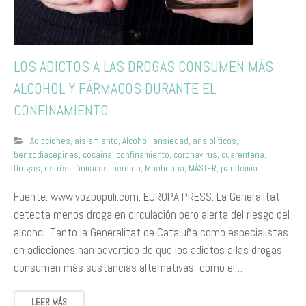
LOS ADICTOS A LAS DROGAS CONSUMEN MÁS
ALCOHOL Y FÁRMACOS DURANTE EL
CONFINAMIENTO
Adicciones
,
aislamiento
,
Alcohol
,
ansiedad
,
ansiolíticos
,
benzodiacepinas
,
cocaína
,
confinamiento
,
coronavirus
,
cuarentena
,
Drogas
,
estrés
,
fármacos
,
heroína
,
Marihuana
,
MÁSTER
,
pandemia
Fuente: www.vozpopuli.com. EUROPA PRESS. La Generalitat
detecta menos droga en circulación pero alerta del riesgo del
alcohol. Tanto la Generalitat de Cataluña como especialistas
en adicciones han advertido de que los adictos a las drogas
consumen más sustancias alternativas, como el…
LEER MÁS