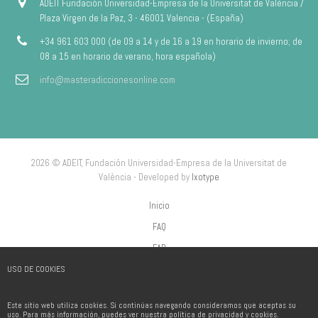
ADEIT Fundación Universidad-Empresa de la Universitat de València /
Plaza Virgen de la Paz, 3 - 46001 Valencia - (España)
+34 961 603 000 (de 09 a 14 y de 16 a 19 en horario de invierno; de
08 a 15 en horario de verano, hora española)
info@masteradiccionesonline.com
2026 © ADEIT, Fundación Universidad-Empresa de la Universitat de
València - Developed by
Ixotype
Inicio
FAQ
FAP
USO DE COOKIES
Aviso Legal
Política de privacidad
Este sitio web utiliza cookies. Si continúas navegando consideramos que aceptas su
Política de Cookies
uso. Para más información, puedes ver nuestra política de privacidad y cookies.