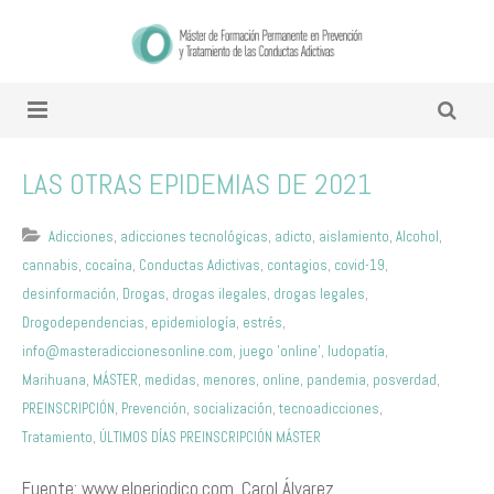
LAS OTRAS EPIDEMIAS DE 2021
Adicciones
,
adicciones tecnológicas
,
adicto
,
aislamiento
,
Alcohol
,
cannabis
,
cocaína
,
Conductas Adictivas
,
contagios
,
covid-19
,
desinformación
,
Drogas
,
drogas ilegales
,
drogas legales
,
Drogodependencias
,
epidemiología
,
estrés
,
info@masteradiccionesonline.com
,
juego 'online'
,
ludopatía
,
Marihuana
,
MÁSTER
,
medidas
,
menores
,
online
,
pandemia
,
posverdad
,
PREINSCRIPCIÓN
,
Prevención
,
socialización
,
tecnoadicciones
,
Tratamiento
,
ÚLTIMOS DÍAS PREINSCRIPCIÓN MÁSTER
Fuente: www.elperiodico.com. Carol Álvarez.